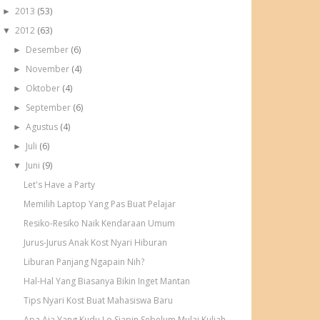
2013
(53)
►
2012
(63)
▼
Desember
(6)
►
November
(4)
►
Oktober
(4)
►
September
(6)
►
Agustus
(4)
►
Juli
(6)
►
Juni
(9)
▼
Let's Have a Party
Memilih Laptop Yang Pas Buat Pelajar
Resiko-Resiko Naik Kendaraan Umum
Jurus-Jurus Anak Kost Nyari Hiburan
Liburan Panjang Ngapain Nih?
Hal-Hal Yang Biasanya Bikin Inget Mantan
Tips Nyari Kost Buat Mahasiswa Baru
Apa Aja Yang Kudu Lo Siapin Sebelum Mulai Kuliah