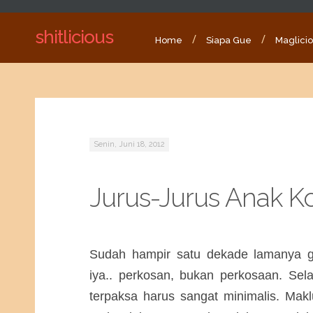
shitlicious
Home
Siapa Gue
Maglici
Senin, Juni 18, 2012
Jurus-Jurus Anak Ko
Sudah hampir satu dekade lamanya g
iya.. perkosan, bukan perkosaan. Sel
terpaksa harus sangat minimalis. Mak