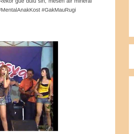
ekor gue dulu sih, mesen air mineral
. #MentalAnakKost #GakMauRugi