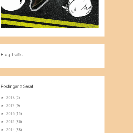
Blog Traffic
Postingan2 Sesat
2018
(2)
►
2017
(9)
►
2016
(15)
►
2015
(36)
►
2014
(38)
►