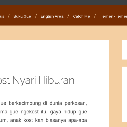
ous
Buku Gue
English Area
Catch Me
Temen-Teme
st Nyari Hiburan
ue berkecimpung di dunia perkosan,
ama gue ngekost itu, gaya hidup gue
lum, anak kost kan biasanya apa-apa