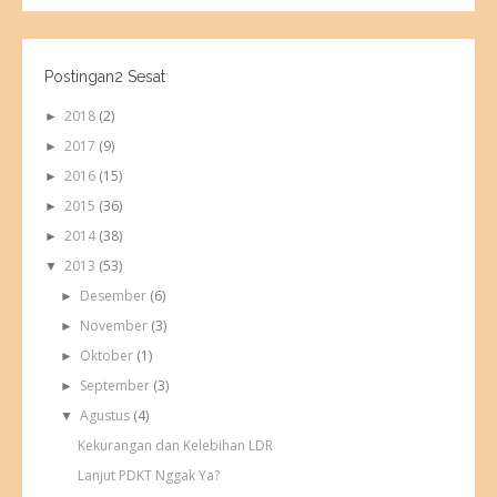
Postingan2 Sesat
2018
(2)
►
2017
(9)
►
2016
(15)
►
2015
(36)
►
2014
(38)
►
2013
(53)
▼
Desember
(6)
►
November
(3)
►
Oktober
(1)
►
September
(3)
►
Agustus
(4)
▼
Kekurangan dan Kelebihan LDR
Lanjut PDKT Nggak Ya?