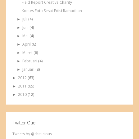
Field Report Creative Charity
Kontes Foto Sesat Edisi Ramadhan
Juli
(4)
►
Juni
(4)
►
Mei
(4)
►
April
(6)
►
Maret
(6)
►
Februari
(4)
►
Januari
(8)
►
2012
(63)
►
2011
(65)
►
2010
(12)
►
Twitter Gue
Tweets by @shitlicious