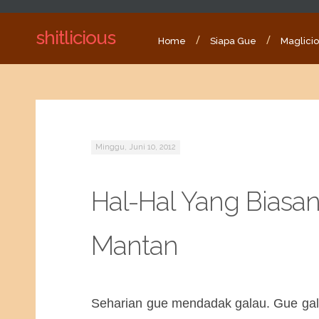
shitlicious
Home
Siapa Gue
Maglici
Minggu, Juni 10, 2012
Hal-Hal Yang Biasan
Mantan
Seharian gue mendadak galau. Gue gal