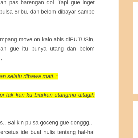
ah pas barengan doi. Tapi gue inget
 pulsa 5ribu, dan belom dibayar sampe
ampang move on kalo abis diPUTUSin,
tan gue itu punya utang dan belom
,
kan selalu dibawa mati.."
 tapi tak kan ku biarkan utangmu ditagih
s.. Balikin pulsa goceng gue donggg..
ercetus ide buat nulis tentang hal-hal