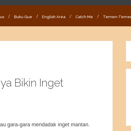
ous
Buku Gue
English Area
Catch Me
Temen-Teme
ya Bikin Inget
au gara-gara mendadak inget mantan.