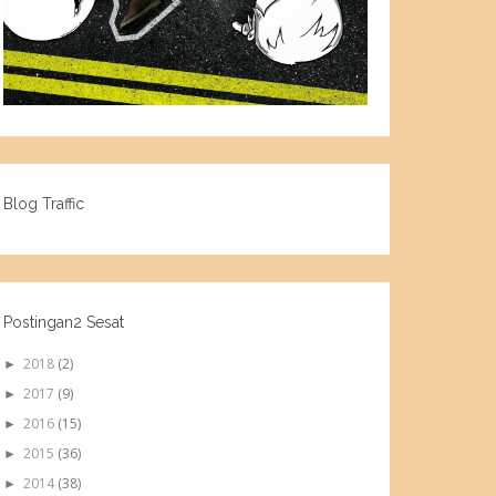
Blog Traffic
Postingan2 Sesat
2018
(2)
►
2017
(9)
►
2016
(15)
►
2015
(36)
►
2014
(38)
►