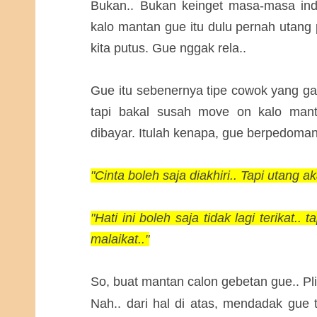
Bukan.. Bukan keinget masa-masa ind
kalo mantan gue itu dulu pernah utang
kita putus. Gue nggak rela..
Gue itu sebenernya tipe cowok yang g
tapi bakal susah move on kalo man
dibayar. Itulah kenapa, gue berpedoman
"Cinta boleh saja diakhiri.. Tapi utang a
"Hati ini boleh saja tidak lagi terikat..
malaikat.."
So, buat mantan calon gebetan gue.. Pli
Nah.. dari hal di atas, mendadak gue t