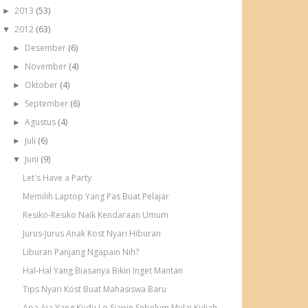
2013
(53)
►
2012
(63)
▼
Desember
(6)
►
November
(4)
►
Oktober
(4)
►
September
(6)
►
Agustus
(4)
►
Juli
(6)
►
Juni
(9)
▼
Let's Have a Party
Memilih Laptop Yang Pas Buat Pelajar
Resiko-Resiko Naik Kendaraan Umum
Jurus-Jurus Anak Kost Nyari Hiburan
Liburan Panjang Ngapain Nih?
Hal-Hal Yang Biasanya Bikin Inget Mantan
Tips Nyari Kost Buat Mahasiswa Baru
Apa Aja Yang Kudu Lo Siapin Sebelum Mulai Kuliah