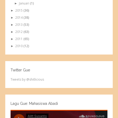
Januari
(1)
►
2015
(36)
►
2014
(38)
►
2013
(53)
►
2012
(63)
►
2011
(65)
►
2010
(12)
►
Twitter Gue
Tweets by @shitlicious
Lagu Gue: Mahasiswa Abadi