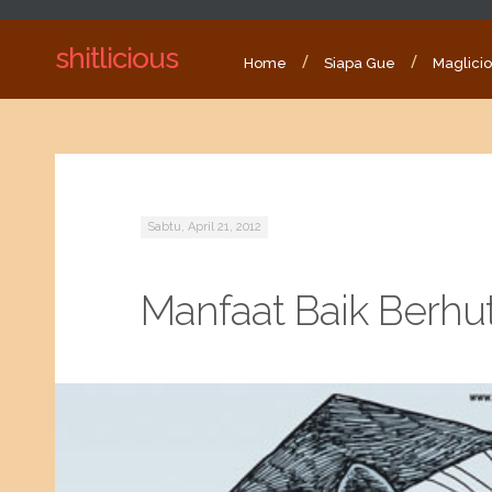
shitlicious
Home
Siapa Gue
Maglici
Sabtu, April 21, 2012
Manfaat Baik Berhu