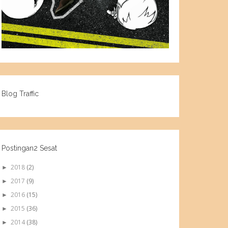
Blog Traffic
Postingan2 Sesat
2018
(2)
►
2017
(9)
►
2016
(15)
►
2015
(36)
►
2014
(38)
►