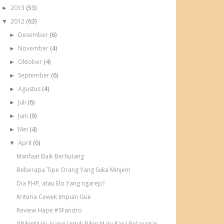
2013
(53)
►
2012
(63)
▼
Desember
(6)
►
November
(4)
►
Oktober
(4)
►
September
(6)
►
Agustus
(4)
►
Juli
(6)
►
Juni
(9)
►
Mei
(4)
►
April
(6)
▼
Manfaat Baik Berhutang
Beberapa Tipe Orang Yang Suka Minjem
Dia PHP, atau Elo Yang ngarep?
Kriteria Cewek Impian Gue
Review Hape #SFandro
#BikinMalu Ajang Untuk Bikin Malu Para Pelanggar