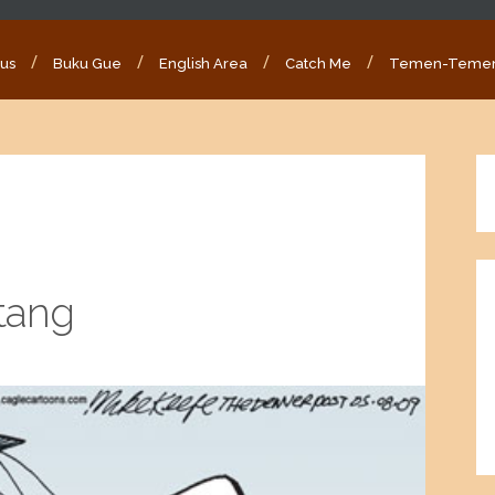
ous
Buku Gue
English Area
Catch Me
Temen-Teme
tang