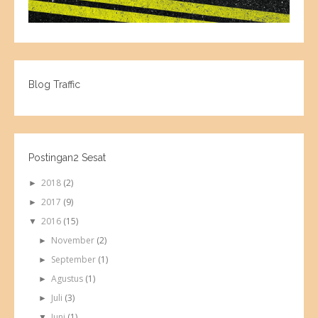
Blog Traffic
Postingan2 Sesat
2018
(2)
►
2017
(9)
►
2016
(15)
▼
November
(2)
►
September
(1)
►
Agustus
(1)
►
Juli
(3)
►
Juni
(1)
▼