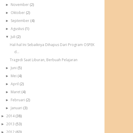
November
(2)
►
Oktober
(2)
►
September
(4)
►
Agustus
(1)
►
Juli
(2)
▼
Hal-hal Ini Sebaiknya Dihapus Dari Program OSPEK
d...
Tragedi Saat Liburan, Berbuah Pelajaran
Juni
(5)
►
Mei
(4)
►
April
(2)
►
Maret
(4)
►
Februari
(2)
►
Januari
(3)
►
2014
(38)
►
2013
(53)
►
2012
(63)
►