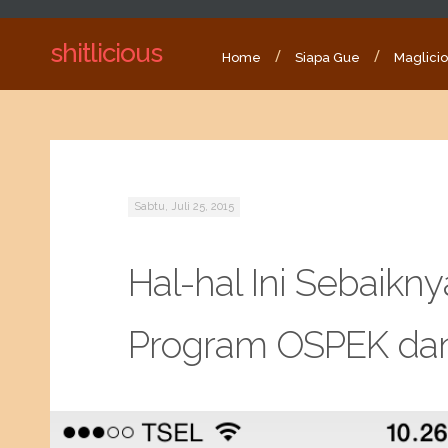
shitlicious
Home
Siapa Gue
Maglici
Sabtu, Juli 25, 2015
Hal-hal Ini Sebaikn
Program OSPEK da