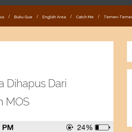
ous
Buku Gue
English Area
Catch Me
Temen-Teme
ya Dihapus Dari
n MOS