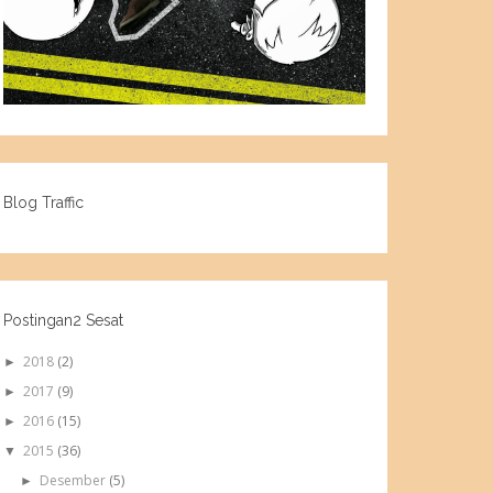
Blog Traffic
Postingan2 Sesat
2018
(2)
►
2017
(9)
►
2016
(15)
►
2015
(36)
▼
Desember
(5)
►