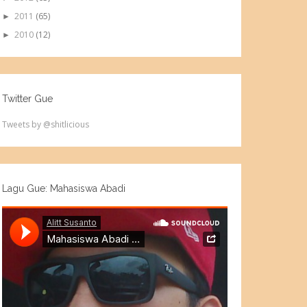
2011
(65)
►
2010
(12)
►
Twitter Gue
Tweets by @shitlicious
Lagu Gue: Mahasiswa Abadi