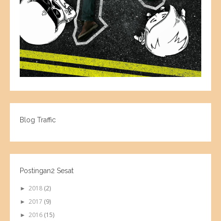
Blog Traffic
Postingan2 Sesat
2018
(2)
►
2017
(9)
►
2016
(15)
►