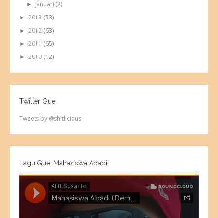
Januari
(2)
►
2013
(53)
►
2012
(63)
►
2011
(65)
►
2010
(12)
►
Twitter Gue
Tweets by @shitlicious
Lagu Gue: Mahasiswa Abadi