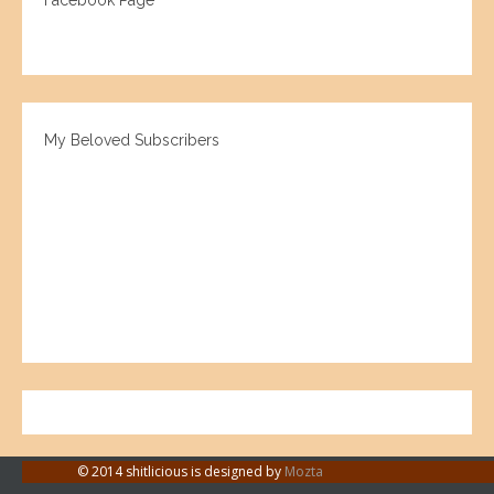
Facebook Page
My Beloved Subscribers
© 2014 shitlicious is designed by
Mozta