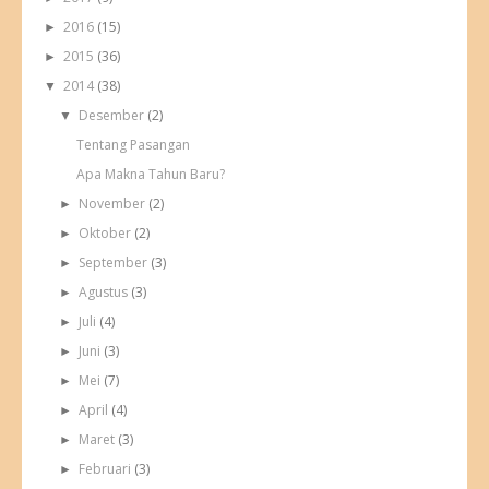
2016
(15)
►
2015
(36)
►
2014
(38)
▼
Desember
(2)
▼
Tentang Pasangan
Apa Makna Tahun Baru?
November
(2)
►
Oktober
(2)
►
September
(3)
►
Agustus
(3)
►
Juli
(4)
►
Juni
(3)
►
Mei
(7)
►
April
(4)
►
Maret
(3)
►
Februari
(3)
►