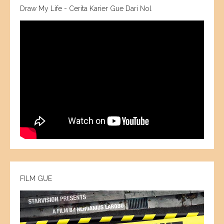
Draw My Life - Cerita Karier Gue Dari Nol
FILM GUE