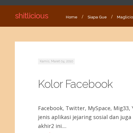
shitlicious
Home
Siapa Gue
Maglici
Kamis, Maret 04, 2010
Kolor Facebook
Facebook, Twitter, MySpace, Mig33, 
jenis aplikasi jejaring sosial dan j
akhir2 ini....