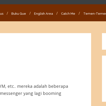
ous
Buku Gue
English Area
Catch Me
Temen-Teme
YM, etc.. mereka adalah beberapa
uga messenger yang lagi booming