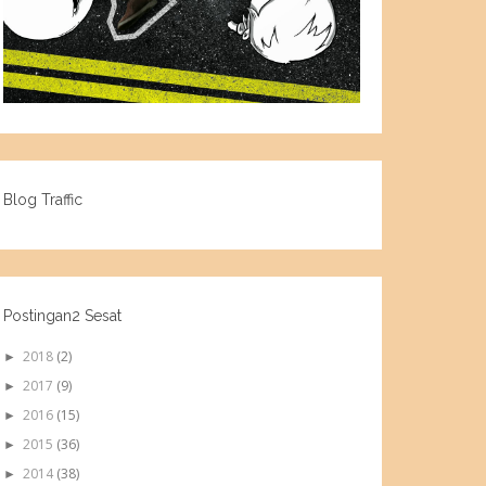
Blog Traffic
Postingan2 Sesat
2018
(2)
►
2017
(9)
►
2016
(15)
►
2015
(36)
►
2014
(38)
►