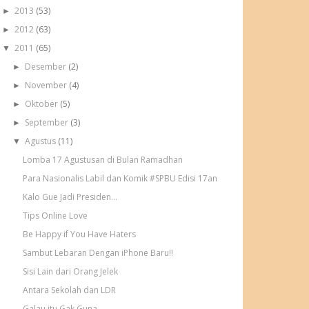
2013
(53)
►
2012
(63)
►
2011
(65)
▼
Desember
(2)
►
November
(4)
►
Oktober
(5)
►
September
(3)
►
Agustus
(11)
▼
Lomba 17 Agustusan di Bulan Ramadhan
Para Nasionalis Labil dan Komik #SPBU Edisi 17an
Kalo Gue Jadi Presiden...
Tips Online Love
Be Happy if You Have Haters
Sambut Lebaran Dengan iPhone Baru!!
Sisi Lain dari Orang Jelek
Antara Sekolah dan LDR
Galau itu Gak Guna