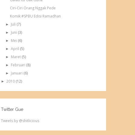
Ciri-Ciri Orang Nggak Pede
Komik #SPBU Edisi Ramadhan
Juli
(7)
►
Juni
(3)
►
Mei
(6)
►
April
(5)
►
Maret
(5)
►
Februari
(8)
►
Januari
(6)
►
2010
(12)
►
Twitter Gue
Tweets by @shitlicious