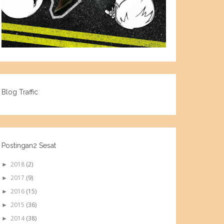
Blog Traffic
Postingan2 Sesat
2018
(2)
►
2017
(9)
►
2016
(15)
►
2015
(36)
►
2014
(38)
►