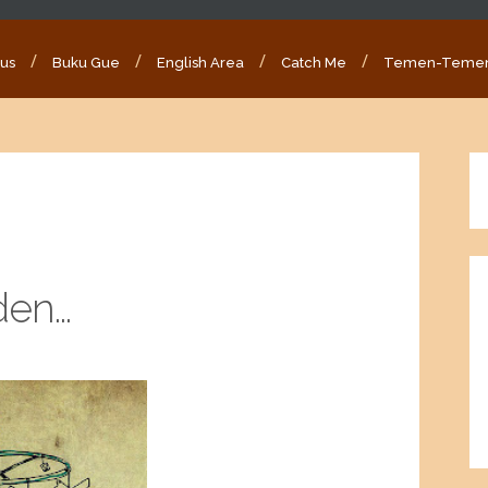
ous
Buku Gue
English Area
Catch Me
Temen-Teme
en...