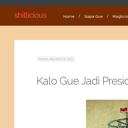
shitlicious
Home
Siapa Gue
Maglici
Selasa, Agustus 16, 2011
Kalo Gue Jadi Presid