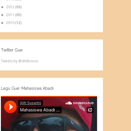
2012
(63)
►
2011
(65)
►
2010
(12)
►
Twitter Gue
Tweets by @shitlicious
Lagu Gue: Mahasiswa Abadi