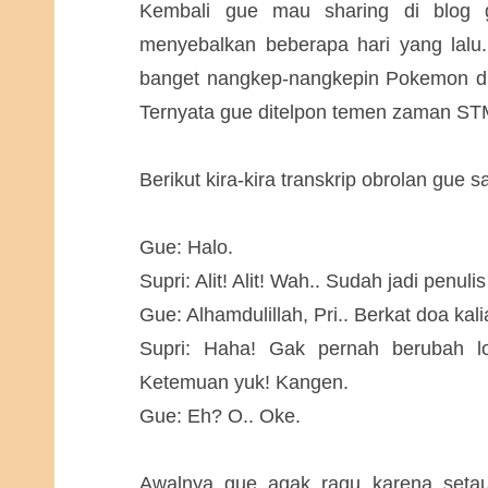
Kembali gue mau sharing di blog 
menyebalkan beberapa hari yang lalu. 
banget nangkep-nangkepin Pokemon di 
Ternyata gue ditelpon temen zaman STM
Berikut kira-kira transkrip obrolan gue 
Gue: Halo.
Supri: Alit! Alit! Wah.. Sudah jadi penuli
Gue: Alhamdulillah, Pri.. Berkat doa kali
Supri: Haha! Gak pernah berubah lo
Ketemuan yuk! Kangen.
Gue: Eh? O.. Oke.
Awalnya gue agak ragu karena seta