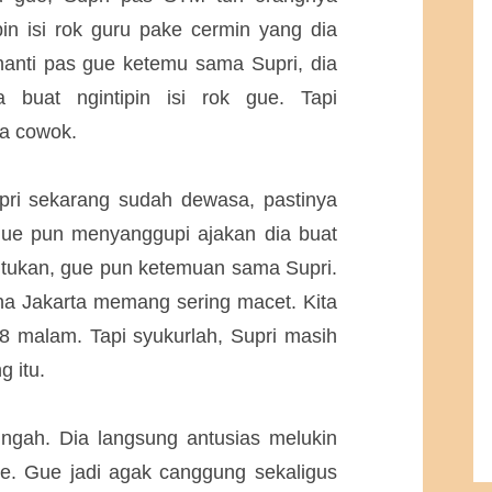
pin isi rok guru pake cermin yang dia
 nanti pas gue ketemu sama Supri, dia
 buat ngintipin isi rok gue. Tapi
ta cowok.
ri sekarang sudah dewasa, pastinya
Gue pun menyanggupi ajakan dia buat
ntukan, gue pun ketemuan sama Supri.
na Jakarta memang sering macet. Kita
 8 malam. Tapi syukurlah, Supri masih
 itu.
ringah. Dia langsung antusias melukin
gue. Gue jadi agak canggung sekaligus