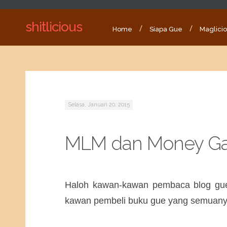
shitlicious
Home
Siapa Gue
Maglici
Selasa, Januari 20, 2015
MLM dan Money Gam
Haloh kawan-kawan pembaca blog gu
kawan pembeli buku gue yang semuanya