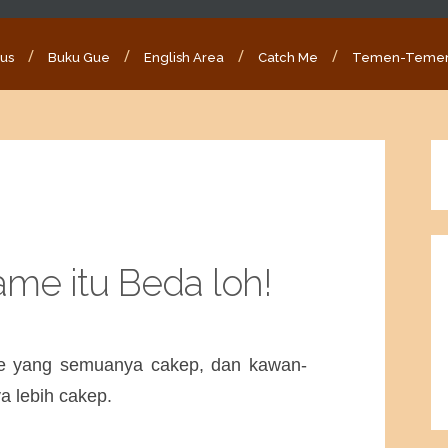
ous
Buku Gue
English Area
Catch Me
Temen-Teme
e itu Beda loh!
e yang semuanya cakep, dan kawan-
 lebih cakep.