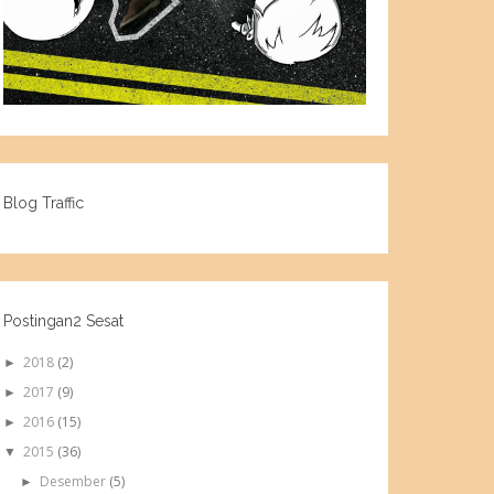
Blog Traffic
Postingan2 Sesat
2018
(2)
►
2017
(9)
►
2016
(15)
►
2015
(36)
▼
Desember
(5)
►