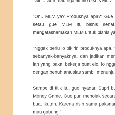
"Gini.. Gue mau ngajak elo bisnis MLM.
"Oh.. MLM ya? Produknya apa?" Gue 
setau gue MLM itu bisnis seha
mengatasnamakan MLM untuk bisnis y
"Nggak perlu lo pikirin produknya apa.
sebanyak-banyaknya, dan jadikan mere
lah yang bakal bekerja buat elo, lo ngg
dengan penuh antusias sambil menunjuk
Sampe di titik itu, gue nyadar, Supri 
Money Game. Gue pun menolak secara 
buat ikutan. Karena risih sama paksa
mau gabung."