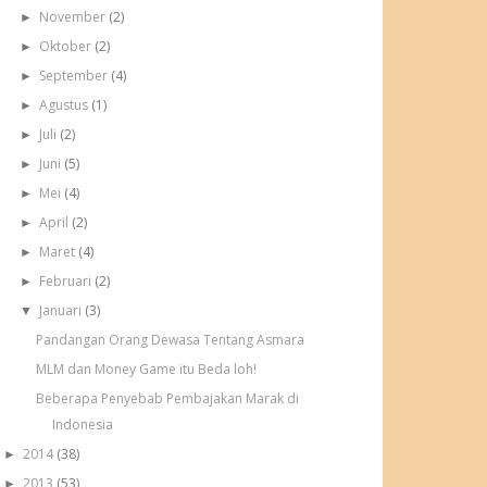
November
(2)
►
Oktober
(2)
►
September
(4)
►
Agustus
(1)
►
Juli
(2)
►
Juni
(5)
►
Mei
(4)
►
April
(2)
►
Maret
(4)
►
Februari
(2)
►
Januari
(3)
▼
Pandangan Orang Dewasa Tentang Asmara
MLM dan Money Game itu Beda loh!
Beberapa Penyebab Pembajakan Marak di
Indonesia
2014
(38)
►
2013
(53)
►