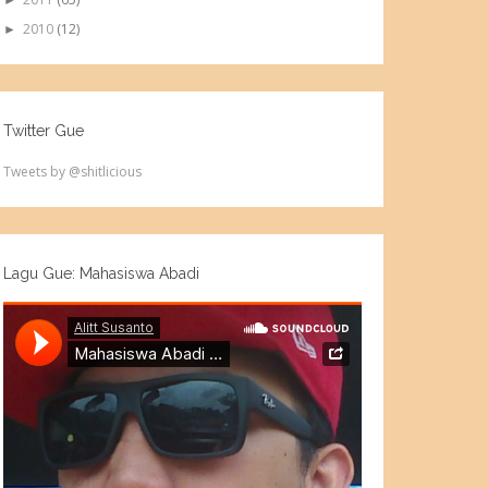
►
2010
(12)
►
Twitter Gue
Tweets by @shitlicious
Lagu Gue: Mahasiswa Abadi