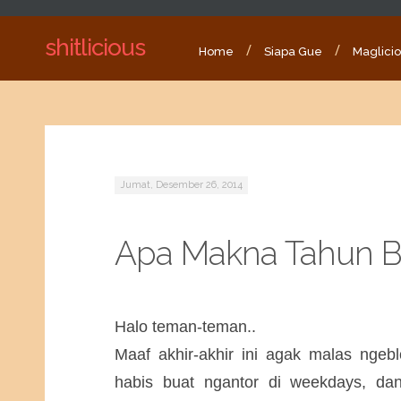
shitlicious
Home
Siapa Gue
Maglici
Jumat, Desember 26, 2014
Apa Makna Tahun B
Halo teman-teman..
Maaf akhir-akhir ini agak malas ngeb
habis buat ngantor di weekdays, dan