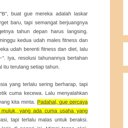
"B", buat gue mereka adalah laskar
rget baru, tapi semangat berjuangnya
getnya tahun depan harus langsing.
, minggu kedua udah males fitness dan
ka udah berenti fitness dan diet, lalu
~"
. Iya, resolusi tahunannya bertahan
 itu terulang setiap tahun.
sia yang terlalu sering berharap, tapi
petik cuma kecewa. Lalu menyalahkan
yang kita minta.
Padahal, gue percaya
u muluk, yang ada cuma usaha yang
si, tapi terlalu malas untuk beraksi.