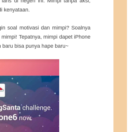
aris di negeri ini.
Mimpi tanpa aksi,
i kenyataan.
n soal motivasi dan mimpi? Soalnya
 mimpi! Tepatnya, mimpi dapet iPhone
 baru bisa punya hape baru~