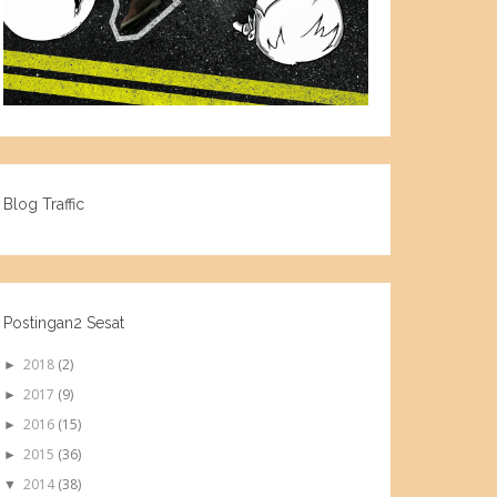
Blog Traffic
Postingan2 Sesat
2018
(2)
►
2017
(9)
►
2016
(15)
►
2015
(36)
►
2014
(38)
▼