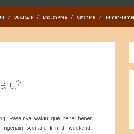
ous
Buku Gue
English Area
Catch Me
Temen-Teme
aru?
log. Pasalnya waktu gue bener-bener
 ngerjain scenario film di weekend.