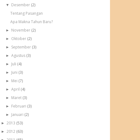
Desember
(2)
▼
Tentang Pasangan
Apa Makna Tahun Baru?
November
(2)
►
Oktober
(2)
►
September
(3)
►
Agustus
(3)
►
Juli
(4)
►
Juni
(3)
►
Mei
(7)
►
April
(4)
►
Maret
(3)
►
Februari
(3)
►
Januari
(2)
►
2013
(53)
►
2012
(63)
►
2011
(65)