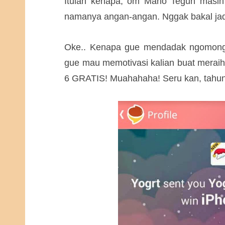
Itulah kenapa, om Mario Teguh masih l
namanya angan-angan. Nggak bakal jad
Oke.. Kenapa gue mendadak ngomongi
gue mau memotivasi kalian buat meraih
6 GRATIS! Muahahaha! Seru kan, tahun