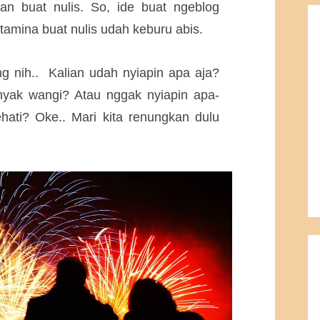
san buat nulis. So, ide buat ngeblog
amina buat nulis udah keburu abis.
g nih..
Kalian udah nyiapin apa aja?
yak wangi? Atau nggak nyiapin apa-
ati? Oke.. Mari kita renungkan dulu