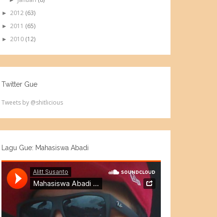
►
2012
(63)
►
2011
(65)
►
2010
(12)
►
Twitter Gue
Tweets by @shitlicious
Lagu Gue: Mahasiswa Abadi