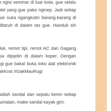
 ngisi seminar di luar kota, gue selalu
tel yang gue pake nginep. Jadi setiap
gue suka ngangkutin barang-barang di
ditaruh di dalam tas gue. Handuk sih
duk, remot tipi, remot AC dan Gagang
a dijejelin di dalam koper. Dengan
agi gue bakal buka toko alat elektronik
AnakKost #GakMauRugi
adiah sandal dan sepatu keren setiap
jumatan, make sandal kayak gini: