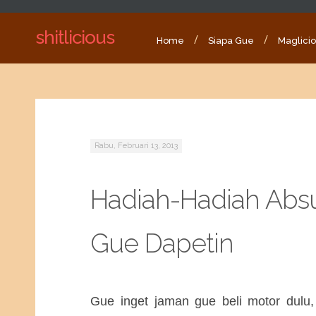
shitlicious
Home
Siapa Gue
Maglici
Rabu, Februari 13, 2013
Hadiah-Hadiah Abs
Gue Dapetin
Gue inget jaman gue beli motor dulu