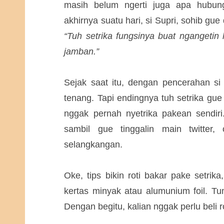
masih belum ngerti juga apa hubu
akhirnya suatu hari, si Supri, sohib gu
“Tuh setrika fungsinya buat ngangeti
jamban.”
Sejak saat itu, dengan pencerahan si S
tenang. Tapi endingnya tuh setrika gu
nggak pernah nyetrika pakean sendiri
sambil gue tinggalin main twitter
selangkangan.
Oke, tips bikin roti bakar pake setrik
kertas minyak atau alumunium foil. T
Dengan begitu, kalian nggak perlu beli r