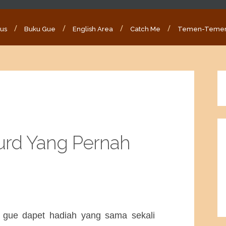
ous
Buku Gue
English Area
Catch Me
Temen-Teme
urd Yang Pernah
, gue dapet hadiah yang sama sekali