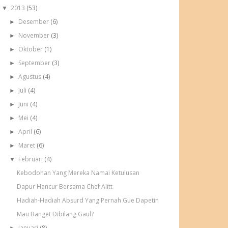
2013
(53)
▼
Desember
(6)
►
November
(3)
►
Oktober
(1)
►
September
(3)
►
Agustus
(4)
►
Juli
(4)
►
Juni
(4)
►
Mei
(4)
►
April
(6)
►
Maret
(6)
►
Februari
(4)
▼
Kebodohan Yang Mereka Namai Ketulusan
Dapur Hancur Bersama Chef Alitt
Hadiah-Hadiah Absurd Yang Pernah Gue Dapetin
Mau Banget Dibilang Gaul?
Januari
(8)