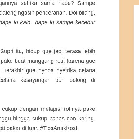
ngannya setrika sama hape? Sampe
e dateng ngasih pencerahan. Doi bilang,
n hape lo kalo hape lo sampe kecebur
upri itu, hidup gue jadi terasa lebih
e pake buat manggang roti, karena gue
. Terakhir gue nyoba nyetrika celana
, celana kesayangan pun bolong di
a, cukup dengan melapisi rotinya pake
unggu hingga cukup panas dan kering.
oti bakar di luar. #TipsAnakKost