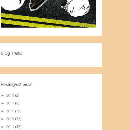
Blog Traffic
Postingan2 Sesat
2018
(2)
►
2017
(9)
►
2016
(15)
►
2015
(36)
►
2014
(38)
►