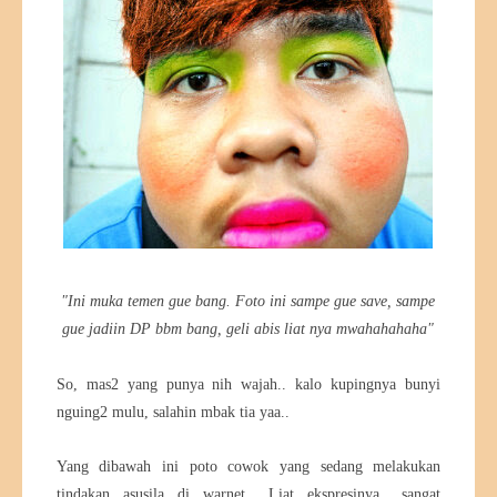
"Ini muka temen gue bang. Foto ini sampe gue save, sampe
gue jadiin DP bbm bang, geli abis liat nya mwahahahaha"
So, mas2 yang punya nih wajah.. kalo kupingnya bunyi
nguing2 mulu, salahin mbak tia yaa..
Yang dibawah ini poto cowok yang sedang melakukan
tindakan asusila di warnet.. Liat ekspresinya.. sangat