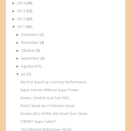
2014
(38)
►
2013
(53)
►
2012
(63)
►
2011
(65)
▼
Desember
(2)
►
November
(4)
►
Oktober
(5)
►
September
(3)
►
Agustus
(11)
►
Juli
(7)
▼
My First Stand Up Comedy Performance
Super Heroes Without Super Power
Kawan, Lihatlah Gue Dari NOL..
Poto2 Sesat dari Followers Sesat
Kontes ADU GOKIL dan Kisah Guru Sesat
OSPEK?! Siapa Takut?!
Tips Menjadi Mahasiswa Abadi