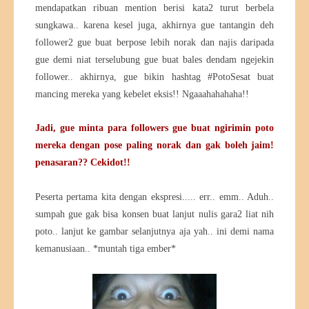
mendapatkan ribuan mention berisi kata2 turut berbela
sungkawa.. karena kesel juga, akhirnya gue tantangin deh
follower2 gue buat berpose lebih norak dan najis daripada
gue demi niat terselubung gue buat bales dendam ngejekin
follower.. akhirnya, gue bikin hashtag #PotoSesat buat
mancing mereka yang kebelet eksis!! Ngaaahahahaha!!
Jadi, gue minta para followers gue buat ngirimin poto
mereka dengan pose paling norak dan gak boleh jaim!
penasaran?? Cekidot!!
Peserta pertama kita dengan ekspresi..... err.. emm.. Aduh..
sumpah gue gak bisa konsen buat lanjut nulis gara2 liat nih
poto.. lanjut ke gambar selanjutnya aja yah.. ini demi nama
kemanusiaan.. *muntah tiga ember*