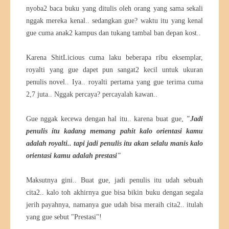
nyoba2 baca buku yang ditulis oleh orang yang sama sekali
nggak mereka kenal.. sedangkan gue? waktu itu yang kenal
gue cuma anak2 kampus dan tukang tambal ban depan kost..
Karena ShitLicious cuma laku beberapa ribu eksemplar,
royalti yang gue dapet pun sangat2 kecil untuk ukuran
penulis novel.. Iya.. royalti pertama yang gue terima cuma
2,7 juta.. Nggak percaya? percayalah kawan..
Gue nggak kecewa dengan hal itu.. karena buat gue,
"Jadi
penulis itu kadang memang pahit kalo orientasi kamu
adalah royalti.. tapi jadi penulis itu akan selalu manis kalo
orientasi kamu adalah prestasi"
Maksutnya gini.. Buat gue, jadi penulis itu udah sebuah
cita2.. kalo toh akhirnya gue bisa bikin buku dengan segala
jerih payahnya, namanya gue udah bisa meraih cita2.. itulah
yang gue sebut "Prestasi"!