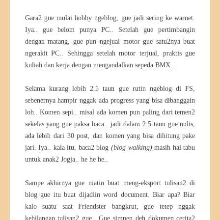
Gara2 gue mulai hobby ngeblog, gue jadi sering ke warnet.
Iya.. gue belom punya PC.. Setelah gue pertimbangin
dengan matang, gue pun ngejual motor gue satu2nya buat
ngerakit PC.. Sehingga setelah motor terjual, praktis gue
kuliah dan kerja dengan mengandalkan sepeda BMX..
Selama kurang lebih 2.5 taun gue rutin ngeblog di FS,
sebenernya hampir nggak ada progress yang bisa dibanggain
loh.. Komen sepi.. misal ada komen pun paling dari temen2
sekelas yang gue paksa baca.. jadi dalam 2.5 taun gue nulis,
ada lebih dari 30 post, dan komen yang bisa dihitung pake
jari. Iya.. kala itu, baca2 blog
(blog walking)
masih hal tabu
untuk anak2 Jogja.. he he he..
Sampe akhirnya gue niatin buat meng-eksport tulisan2 di
blog gue itu buat dijadiin word document. Biar apa? Biar
kalo suatu saat Friendster bangkrut, gue tetep nggak
kehilangan tulisan2 gue.. Gue simpen deh dokumen cerita2