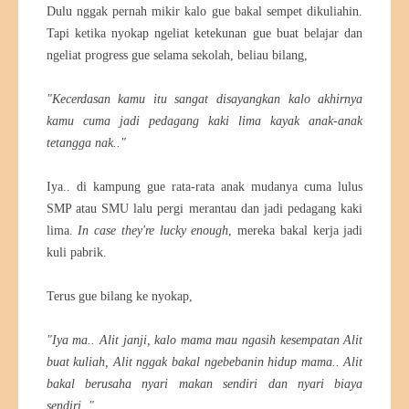
Dulu nggak pernah mikir kalo gue bakal sempet dikuliahin.
Tapi ketika nyokap ngeliat ketekunan gue buat belajar dan
ngeliat progress gue selama sekolah, beliau bilang,
"Kecerdasan kamu itu sangat disayangkan kalo akhirnya
kamu cuma jadi pedagang kaki lima kayak anak-anak
tetangga nak.."
Iya.. di kampung gue rata-rata anak mudanya cuma lulus
SMP atau SMU lalu pergi merantau dan jadi pedagang kaki
lima.
In case they're lucky enough
, mereka bakal kerja jadi
kuli pabrik.
Terus gue bilang ke nyokap,
"Iya ma.. Alit janji, kalo mama mau ngasih kesempatan Alit
buat kuliah, Alit nggak bakal ngebebanin hidup mama.. Alit
bakal berusaha nyari makan sendiri dan nyari biaya
sendiri.."