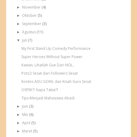
November
(4)
►
Oktober
(5)
►
September
(3)
►
Agustus
(11)
►
Juli
(7)
▼
My First Stand Up Comedy Performance
Super Heroes Without Super Power
Kawan, Lihatlah Gue Dari NOL..
Poto2 Sesat dari Followers Sesat
Kontes ADU GOKIL dan Kisah Guru Sesat
OSPEK?! Siapa Takut?!
Tips Menjadi Mahasiswa Abadi
Juni
(3)
►
Mei
(6)
►
April
(5)
►
Maret
(5)
►