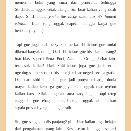
menerima buku yang sama dari penerbit.. Sehingga
ShitLicious nggak cetak ulang.. So, buat kalian yang udah
dapet ShitLicious,
you're the lucky one.. coz it's limited
edition..
Buat yang nggak dapet.. Tunggu karya gue
berikutnya ya.. :)
Tapi gue juga udah bersyukur, berkat shitlicious gue mulai
dikenal banyak orang. Dari shitlicious gue bisa kenal orang2
luar biasa seperti Bena, Poci, Aan, dan Orang2 hebat lain,
termasuk kalian! Dari ShitLicious juga gue jadi serius
ngeblog sampe sempet bisa pergi keluar negeri secara gratis.
Dan dari shitlicious lah gue jadi punya keluarga dunia
maya.. kalian keluarga gue guys.. Gue nggak mau nyebut
kalian fans.. Silakan ngefans ama karya2 gue.. tapi tetep
anggaplah gue sebagai teman, biar gue nggak takabur akan
segala prestasi yang udah gue raih..
So, gue sengaja nulis panjang2 gini, biar kalian juga belajar
dari pengalaman orang lain.. Kesuksesan itu nggak seperti