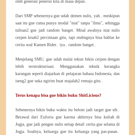
oleh generasi penerus kita di masa depan..
Dari SMP sebenernya gue udah demen nulis, yah.. meskipun
saat itu gue cuma punya modal "niat" tanpa "ilmu", sehingga
tulisan2 gue jadi random banget. Misal awalnya niat nulis
cerpen kisah2 percintaan gitu, tapi endingnya bisa bablas ke
cerita soal Kamen Rider.. iya.. random banget..
Menjelang SMU, gue udah mulai tekun bikin cerpen dengan
lebih terstrukturisasi. Menggunakan teknik kerangka
karangan seperti diajarkan di pelajaran bahasa Indonesia, dan
iseng2 gue suka ngirim buat majalah2 remaja gitu..
Terus kenapa bisa gue bikin buku ShitLicious?
Sebenernya bikin buku waktu itu belom jadi target gue sih..
Berawal dari Euforia gue karena akhirnya bisa kuliah di
Jogja, gue jadi pengen nulis setiap detail cerita gue selama di
Jogja. Soalnya, keluarga gue itu keluarga yang pas-pasan..