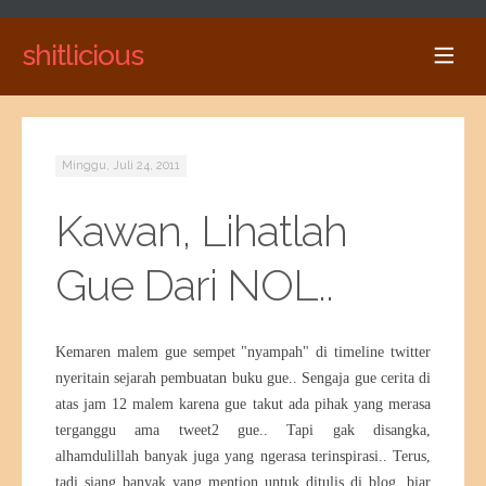
shitlicious
Minggu, Juli 24, 2011
Kawan, Lihatlah
Gue Dari NOL..
Kemaren malem gue sempet "nyampah" di timeline twitter
nyeritain sejarah pembuatan buku gue.. Sengaja gue cerita di
atas jam 12 malem karena gue takut ada pihak yang merasa
terganggu ama tweet2 gue.. Tapi gak disangka,
alhamdulillah banyak juga yang ngerasa terinspirasi.. Terus,
tadi siang banyak yang mention untuk ditulis di blog, biar