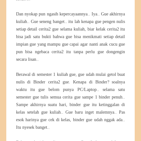
Dan nyokap pun ngasih kepercayaannya.. Iya.. Gue akhirnya
kuliah.. Gue seneng banget.. itu lah kenapa gue pengen nulis
setiap detail cerita2 gue selama kuliah, biar kelak cerita2 itu
bisa jadi satu bukti bahwa gue bisa menikmati setiap detail
impian gue yang mampu gue capai agar nanti anak cucu gue
pun bisa ngebaca cerita2 itu tanpa perlu gue dongengin
secara lisan..
Berawal di semester 1 kuliah gue, gue udah mulai getol buat
nulis di Binder cerita2 gue. Kenapa di Binder? soalnya
waktu itu gue belom punya PC/Laptop.. selama satu
semester gue tulis semua cerita gue sampe 1 binder penuh..
Sampe akhirnya suatu hari, binder gue itu ketinggalan di
kelas setelah gue kuliah.. Gue baru inget malemnya.. Pas
esok harinya gue cek di kelas, binder gue udah nggak ada..
Itu nyesek banget..