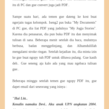
itu di PC dan gue convert juga jadi PDF..
Sampe suatu hari, ada temen gue dateng ke kost buat
ngerjain tugas kelompok. Iseng2 pas buka "My Documents"
di PC gue, dia liat PDF yang judulnya "My Jogja Stories".
Karena dia penasaran, dia pun buka PDF itu dan menyimak
tulisan di sana. Beberapa menit setelah dia baca, mulutnya
berbusa, badan menggelinjang, dan Alhamdulillah
mengalami stroke ringan. Setelah kejadian itu, dia minta izin
ke gue buat ngopy tuh PDF untuk dibawa pulang. Gue kasih
deh.. Gue seneng aja kalo ada yang mau ngebaca tulisan
gue..
Beberapa minggu setelah temen gue ngopy PDF itu, gue
dapet email dari seseorang yang isinya :
"Hai Litt..
Kenalin namaku Devi.. Aku anak UPN angkatan 2004.