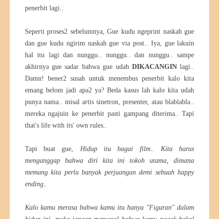
penerbit lagi..
Seperti proses2 sebelumnya, Gue kudu ngeprint naskah gue
dan gue kudu ngirim naskah gue via post.. Iya, gue lakuin
hal itu lagi dan nunggu.. nunggu.. dan nunggu.. sampe
akhirnya gue sadar bahwa gue udah
DIKACANGIN
lagi..
Damn! bener2 susah untuk menembus penerbit kalo kita
emang belom jadi apa2 ya? Beda kasus lah kalo kita udah
punya nama.. misal artis sinetron, presenter, atau blablabla..
mereka ngajuin ke penerbit pasti gampang diterima.. Tapi
that's life with its' own rules..
Tapi buat gue,
Hidup itu bagai film.. Kita harus
menganggap bahwa diri kita ini tokoh utama, dimana
memang kita perlu banyak perjuangan demi sebuah happy
ending..
Kalo kamu merasa bahwa kamu itu hanya "Figuran" dalam