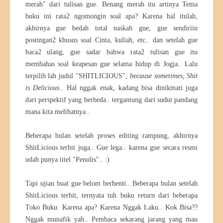
merah" dari tulisan gue. Benang merah itu artinya Tema
buku ini rata2 ngomongin soal apa? Karena hal itulah,
akhirnya gue bedah total naskah gue, gue sendiriin
postingan2 khusus soal Cinta, kuliah, etc.. dan setelah gue
baca2 ulang, gue sadar bahwa rata2 tulisan gue itu
membahas soal keapesan gue selama hidup di Jogja.. Lalu
terpilih lah judul "SHITLICIOUS",
because sometimes,
Shit
is Delicious
.. Hal nggak enak, kadang bisa dinikmati juga
dari perspektif yang berbeda.. tergantung dari sudut pandang
mana kita melihatnya..
Beberapa bulan setelah proses editing rampung, akhirnya
ShitLicious terbit juga.. Gue lega.. karena gue secara resmi
udah punya titel "Penulis".. :)
Tapi ujian buat gue belom berhenti.. Beberapa bulan setelah
ShitLicious terbit, ternyata tuh buku return dari beberapa
Toko Buku. Karena apa? Karena Nggak Laku.. Kok Bisa??
Nggak munafik yah.. Pembaca sekarang jarang yang mau