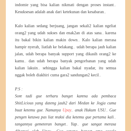
indomie yang bisa kalian nikmati dengan proses instant..
Kesuksesan adalah anak dari ketekunan dan kesabaran..
Kalo kalian sedang berjuang, jangan sekali2 kalian ngeliat
orang2 yang udah sukses dan enak2an di atas sana.. karena
itu bakal bikin kalian makin down.. Kalo kalian merasa
hampir nyerah, liatlah ke belakang.. udah berapa jauh kalian
jalan, udah berapa banyak support yang dikasih orang2 ke
kamu.. dan udah berapa banyak pengorbanan yang udah
kalian lakuin.. sehingga kalian bakal nyadar, itu semua
nggak boleh diakhiri cuma gara2 sandungan2 kecil..
P.S :
Sore tadi gue terharu banget karena ada pembaca
ShitLicious yang dateng jauh2 dari Medan ke Jogja cuma
buat ketemu gue. Namanya
Upay
.. anak Hukum USU.. Gue
pengen ketawa pas liat reaksi dia ketemu gue pertama kali..
tangannya gemeteran banget.. Yap.. gue sangat merasa