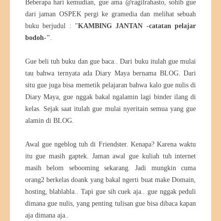
Beberapa hari kemudian, gue ama @ragilrahasto, sohib gue
dari jaman OSPEK pergi ke gramedia dan melihat sebuah
buku berjudul : "
KAMBING JANTAN -catatan pelajar
bodoh-"
.
Gue beli tuh buku dan gue baca.. Dari buku itulah gue mulai
tau bahwa ternyata ada Diary Maya bernama BLOG. Dari
situ gue juga bisa memetik pelajaran bahwa kalo gue nulis di
Diary Maya, gue nggak bakal ngalamin lagi binder ilang di
kelas. Sejak saat itulah gue mulai nyeritain semua yang gue
alamin di BLOG.
Awal gue ngeblog tuh di Friendster. Kenapa? Karena waktu
itu gue masih gaptek. Jaman awal gue kuliah tuh internet
masih belom sebooming sekarang. Jadi mungkin cuma
orang2 berkelas doank yang bakal ngerti buat make Domain,
hosting, blablabla.. Tapi gue sih cuek aja.. gue nggak peduli
dimana gue nulis, yang penting tulisan gue bisa dibaca kapan
aja dimana aja..