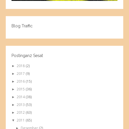
Blog Traffic
Postingan2 Sesat
2018
(2)
►
2017
(9)
►
2016
(15)
►
2015
(36)
►
2014
(38)
►
2013
(53)
►
2012
(63)
►
2011
(65)
▼
Desember
(2)
►