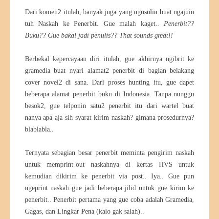
Dari komen2 itulah, banyak juga yang ngusulin buat ngajuin
tuh Naskah ke Penerbit. Gue malah kaget..
Penerbit??
Buku?? Gue bakal jadi penulis?? That sounds great!!
Berbekal kepercayaan diri itulah, gue akhirnya ngibrit ke
gramedia buat nyari alamat2 penerbit di bagian belakang
cover novel2 di sana. Dari proses hunting itu, gue dapet
beberapa alamat penerbit buku di Indonesia. Tanpa nunggu
besok2, gue telponin satu2 penerbit itu dari wartel buat
nanya apa aja sih syarat kirim naskah? gimana prosedurnya?
blablabla..
Ternyata sebagian besar penerbit meminta pengirim naskah
untuk memprint-out naskahnya di kertas HVS untuk
kemudian dikirim ke penerbit via post.. Iya.. Gue pun
ngeprint naskah gue jadi beberapa jilid untuk gue kirim ke
penerbit.. Penerbit pertama yang gue coba adalah Gramedia,
Gagas, dan Lingkar Pena (kalo gak salah)..