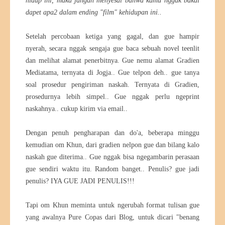
hidup ini, maka jangan menyesal bahwa kamu nggak bakal
dapet apa2 dalam ending "film" kehidupan ini..
Setelah percobaan ketiga yang gagal, dan gue hampir
nyerah, secara nggak sengaja gue baca sebuah novel teenlit
dan melihat alamat penerbitnya. Gue nemu alamat Gradien
Mediatama, ternyata di Jogja.. Gue telpon deh.. gue tanya
soal prosedur pengiriman naskah. Ternyata di Gradien,
prosedurnya lebih simpel.. Gue nggak perlu ngeprint
naskahnya.. cukup kirim via email..
Dengan penuh pengharapan dan do'a, beberapa minggu
kemudian om Khun, dari gradien nelpon gue dan bilang kalo
naskah gue diterima.. Gue nggak bisa ngegambarin perasaan
gue sendiri waktu itu. Random banget.. Penulis? gue jadi
penulis? IYA GUE JADI PENULIS!!!
Tapi om Khun meminta untuk ngerubah format tulisan gue
yang awalnya Pure Copas dari Blog, untuk dicari "benang