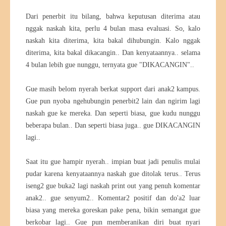
Dari penerbit itu bilang, bahwa keputusan diterima atau
nggak naskah kita, perlu 4 bulan masa evaluasi. So, kalo
naskah kita diterima, kita bakal dihubungin. Kalo nggak
diterima, kita bakal dikacangin.. Dan kenyataannya.. selama
4 bulan lebih gue nunggu, ternyata gue "DIKACANGIN"..
Gue masih belom nyerah berkat support dari anak2 kampus.
Gue pun nyoba ngehubungin penerbit2 lain dan ngirim lagi
naskah gue ke mereka. Dan seperti biasa, gue kudu nunggu
beberapa bulan.. Dan seperti biasa juga.. gue DIKACANGIN
lagi..
Saat itu gue hampir nyerah.. impian buat jadi penulis mulai
pudar karena kenyataannya naskah gue ditolak terus.. Terus
iseng2 gue buka2 lagi naskah print out yang penuh komentar
anak2.. gue senyum2.. Komentar2 positif dan do'a2 luar
biasa yang mereka goreskan pake pena, bikin semangat gue
berkobar lagi.. Gue pun memberanikan diri buat nyari