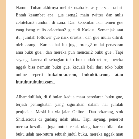
Namun Tuhan akhirnya melirik usaha keras gue selama ini.
Entah kesambet apa, gue iseng2 main twitter dan nulis
celotehan2 random di sana. Dan kebetulan ada temen gue
yang iseng nulis celotehan2 gue di Kaskus. Semenjak saat
itu, jumlah follower gue naik drastis.. dan gue mulai dilirik
oleh orang.. Karena hal itu juga, orang2 mulai penasaran
ama buku gue.. dan mereka pun mencari2 buku gue.. Tapi
sayang, karena di sebagian toko buku udah return, mereka
nggak bisa nemuin buku gue, kecuali beli dari toko buku
online seperti b
ukabuku.com, bukukita.com, atau
kutukutubuku.com..
Alhamdulillah, di 6 bulan kedua masa peredaran buku gue,
terjadi peningkatan yang signifikan dalam hal jumlah
penjualan. Meski itu via jalan Online.. Dan sekarang, stok
ShitLicious di gudang udah abis.. Tapi sayang, penerbit
merasa kesulitan juga untuk cetak ulang karena bila toko
buku udah me-return sebuah judul buku, mereka nggak mau