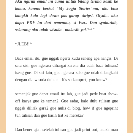
Aku ngirim email ini cuma untuk bilang terima kasih ke
kamu, karena berkat "My Jogja Stories"mu, aku bisa
bangkit kalo lagi down pas garap skripsi. Oiyah.. aku
dapet PDF itu dari temenmu, si Esa.. Dan syukurlah,
sekarang aku udah wisuda.. makasih ya!!^^"
*JLEB!!*
Baca email itu, gue nggak ngerti kudu seneng apa nangis. Di
satu sisi, gue ngerasa dihargai karena dia udah baca tulisan2
iseng gue. Di sisi lain, gue ngerasa kalo gue udah dilangkahi
dengan dia wisuda duluan.. it's so kampret, you know?
semenjak gue dapet email itu lah, gue jadi pede buat show-
off karya gue ke temen2. Gue sadar, kalo dulu tulisan gue
nggak dilirik gara2 gue nulis di blog, how if gue ngeprint
tuh tulisan dan gue kasih liat ke mereka?
Dan bener aja.. setelah tulisan gue jadi print out, anak2 mau