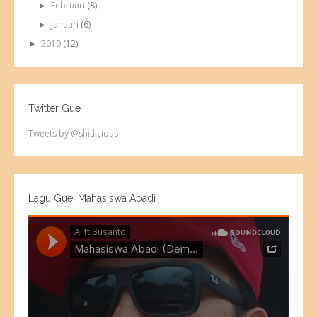
Februari
(8)
►
Januari
(6)
►
2010
(12)
►
Twitter Gue
Tweets by @shitlicious
Lagu Gue: Mahasiswa Abadi