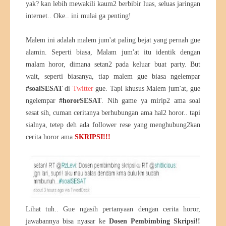
yak? kan lebih mewakili kaum2 berbibir luas, seluas jaringan
internet.. Oke.. ini mulai ga penting!
Malem ini adalah malem jum'at paling bejat yang pernah gue
alamin. Seperti biasa, Malam jum'at itu identik dengan
malam horor, dimana setan2 pada keluar buat party. But
wait, seperti biasanya, tiap malem gue biasa ngelempar
#soalSESAT
di
Twitter
gue. Tapi khusus Malem jum'at, gue
ngelempar
#hororSESAT
. Nih game ya mirip2 ama soal
sesat sih, cuman ceritanya berhubungan ama hal2 horor.. tapi
sialnya, tetep deh ada follower rese yang menghubung2kan
cerita horor ama
SKRIPSI!!!
Lihat tuh.. Gue ngasih pertanyaan dengan cerita horor,
jawabannya bisa nyasar ke
Dosen Pembimbing Skripsi!!