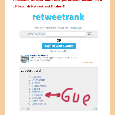
Ditambah, account shitlicious gue berhasil masuk posisi
10 besar di
Retweetrank
!! cihuy!!