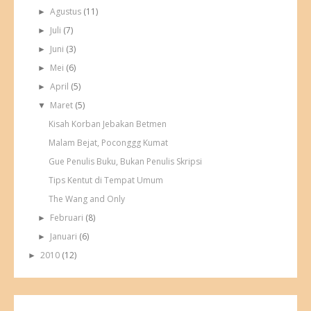
Agustus
(11)
►
Juli
(7)
►
Juni
(3)
►
Mei
(6)
►
April
(5)
►
Maret
(5)
▼
Kisah Korban Jebakan Betmen
Malam Bejat, Poconggg Kumat
Gue Penulis Buku, Bukan Penulis Skripsi
Tips Kentut di Tempat Umum
The Wang and Only
Februari
(8)
►
Januari
(6)
►
2010
(12)
►