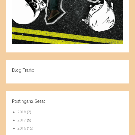
Blog Traffic
Postingan2 Sesat
2018
(2)
►
2017
(9)
►
2016
(15)
►