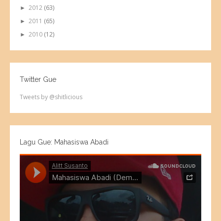
2012
(63)
►
2011
(65)
►
2010
(12)
►
Twitter Gue
Tweets by @shitlicious
Lagu Gue: Mahasiswa Abadi