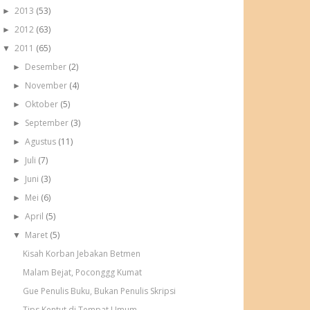
2013
(53)
►
2012
(63)
►
2011
(65)
▼
Desember
(2)
►
November
(4)
►
Oktober
(5)
►
September
(3)
►
Agustus
(11)
►
Juli
(7)
►
Juni
(3)
►
Mei
(6)
►
April
(5)
►
Maret
(5)
▼
Kisah Korban Jebakan Betmen
Malam Bejat, Poconggg Kumat
Gue Penulis Buku, Bukan Penulis Skripsi
Tips Kentut di Tempat Umum