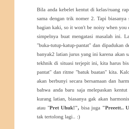
Bila anda kebelet kentut di kelas/ruang ra
sama dengan trik nomer 2. Tapi biasanya s
bagian kaki, so it won't be noisy when you dr
simpelnya buat mengatasi masalah ini. 
"buka-tutup-katup-pantat" dan dipadukan d
banyak2 latian jurus yang ini karena akan s
tekhnik di situasi terjepit ini, kita harus 
pantat" dan ritme "batuk buatan" kita. Kal
akan berbunyi secara bersamaan dan harm
bahwa anda baru saja melepaskan kentut
kurang latian, biasanya gak akan harmoni
atau "
Pret Uhuk!",
bisa juga
"Preeett.. 
tak tertolong lagi.. :)