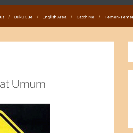
ous
Buku Gue
English Area
Catch Me
Temen-Teme
mpat Umum