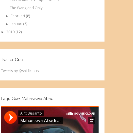
The Wang and Only
Februari
(8)
►
Januari
(6)
►
2010
(12)
►
Twitter Gue
Tweets by @shitlicious
Lagu Gue: Mahasiswa Abadi