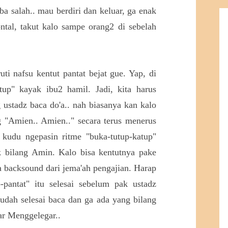
ba salah.. mau berdiri dan keluar, ga enak
ontal, takut kalo sampe orang2 di sebelah
i nafsu kentut pantat bejat gue. Yap, di
tup" kayak ibu2 hamil. Jadi, kita harus
ustadz baca do'a.. nah biasanya kan kalo
ng "Amien.. Amien.." secara terus menerus
 kudu ngepasin ritme "buka-tutup-katup"
 bilang Amin. Kalo bisa kentutnya pake
a backsound dari jema'ah pengajian. Harap
p-pantat" itu selesai sebelum pak ustadz
 udah selesai baca dan ga ada yang bilang
gar Menggelegar..