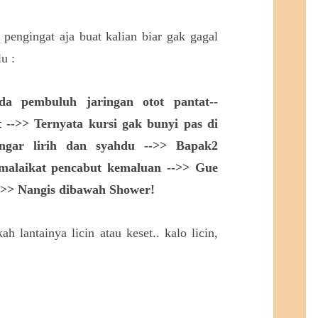
i pengingat aja buat kalian biar gak gagal
u :
da pembuluh jaringan otot pantat--
 -->> Ternyata kursi gak bunyi pas di
engar lirih dan syahdu -->> Bapak2
malaikat pencabut kemaluan -->> Gue
->> Nangis dibawah Shower!
h lantainya licin atau keset.. kalo licin,