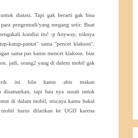
ntuk diatasi. Tapi gak berarti gak bisa
at para pengemudi/yang megang setir. Buat
ngakali kondisi itu! :p Anyway, triknya
up-katup-pantat" sama "pencet klakson".
engan sama pas kamu mencet klakson. biar
son. jadi, orang2 yang di dalem mobil gak
rik ini bila kamu abis makan
sa disamarkan, tapi bau nya susah untuk
ntut di dalam mobil, niscaya kamu bakal
mobil harus dilarikan ke UGD karena