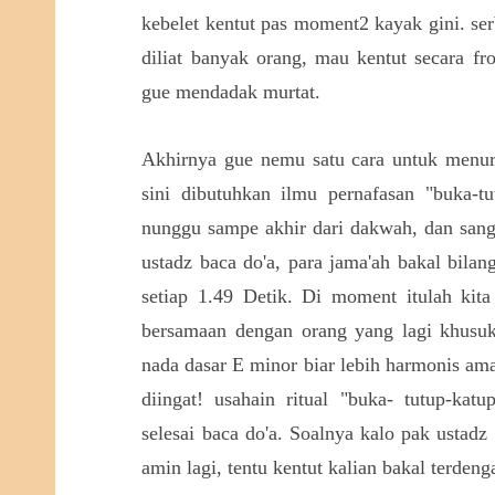
kebelet kentut pas moment2 kayak gini. ser
diliat banyak orang, mau kentut secara fr
gue mendadak murtat.
Akhirnya gue nemu satu cara untuk menurut
sini dibutuhkan ilmu pernafasan "buka-tu
nunggu sampe akhir dari dakwah, dan sang 
ustadz baca do'a, para jama'ah bakal bila
setiap 1.49 Detik. Di moment itulah kita
bersamaan dengan orang yang lagi khusuk
nada dasar E minor biar lebih harmonis am
diingat! usahain ritual "buka- tutup-katu
selesai baca do'a. Soalnya kalo pak ustadz
amin lagi, tentu kentut kalian bakal terden