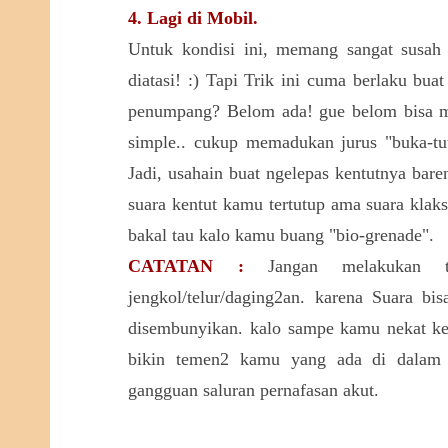
4. Lagi di Mobil.
Untuk kondisi ini, memang sangat susah u
diatasi! :) Tapi Trik ini cuma berlaku bu
penumpang? Belom ada! gue belom bisa me
simple.. cukup memadukan jurus "buka-tut
Jadi, usahain buat ngelepas kentutnya bar
suara kentut kamu tertutup ama suara klak
bakal tau kalo kamu buang "bio-grenade".
CATATAN :
Jangan melakukan t
jengkol/telur/daging2an. karena Suara bi
disembunyikan. kalo sampe kamu nekat ke
bikin temen2 kamu yang ada di dalam 
gangguan saluran pernafasan akut.