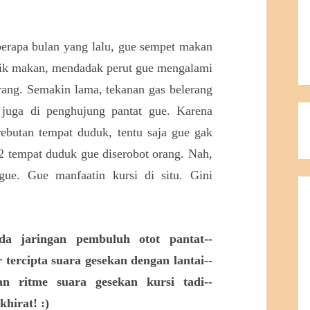
berapa bulan yang lalu, gue sempet makan
sik makan, mendadak perut gue mengalami
rang. Semakin lama, tekanan gas belerang
 juga di penghujung pantat gue. Karena
ebutan tempat duduk, tentu saja gue gak
a2 tempat duduk gue diserobot orang. Nah,
 gue. Gue manfaatin kursi di situ. Gini
da jaringan pembuluh otot pantat--
 tercipta suara gesekan dengan lantai--
an ritme suara gesekan kursi tadi--
hirat! :)