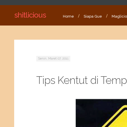
shitlicious
Home
Siapa Gue
Maglici
Senin, Maret 07, 2011
Tips Kentut di Te