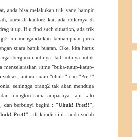
pat, anda bisa melakukan trik yang hampir
ih, kursi di kantor2 kan ada rollernya di
ag it up. If u find such situation, ada trik
Lagi2 ini mengandalkan kemampuan jurus
engan suara batuk buatan. Oke, kita harus
angat berguna nantinya. Jadi intinya untuk
bisa menselaraskan ritme "buka-tutup-katup-
o sukses, antara suara "uhuk!" dan "Pret!"
onis. sehingga orang2 tak akan menduga
 dan mungkin sama ampasnya. tapi kalo
s, dan berbunyi begini :
"Uhuk! Pret!!"
,
Uhuk! Pret!"
.. di kondisi ini.. anda sudah