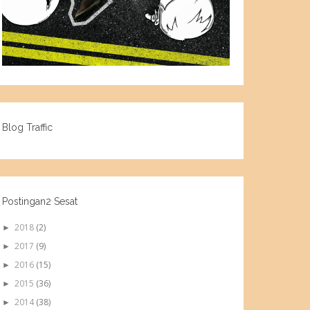
Blog Traffic
Postingan2 Sesat
2018
(2)
►
2017
(9)
►
2016
(15)
►
2015
(36)
►
2014
(38)
►