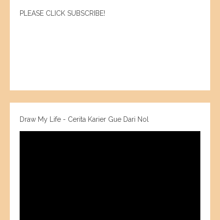
PLEASE CLICK SUBSCRIBE!
Draw My Life - Cerita Karier Gue Dari Nol