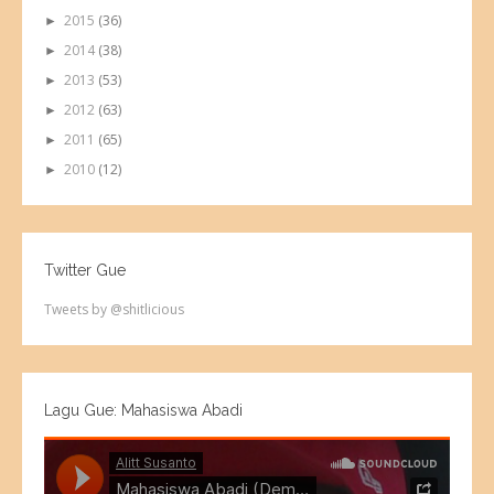
2015
(36)
►
2014
(38)
►
2013
(53)
►
2012
(63)
►
2011
(65)
►
2010
(12)
►
Twitter Gue
Tweets by @shitlicious
Lagu Gue: Mahasiswa Abadi