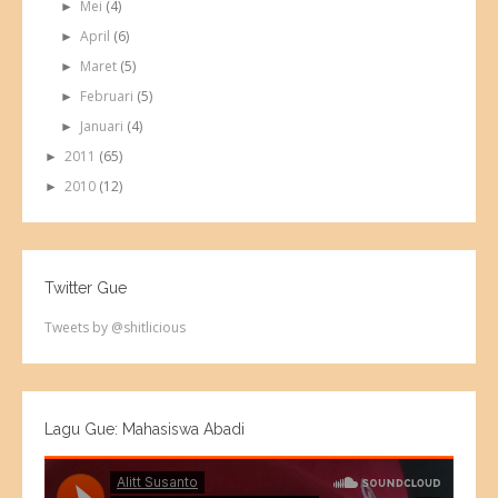
Mei
(4)
►
April
(6)
►
Maret
(5)
►
Februari
(5)
►
Januari
(4)
►
2011
(65)
►
2010
(12)
►
Twitter Gue
Tweets by @shitlicious
Lagu Gue: Mahasiswa Abadi