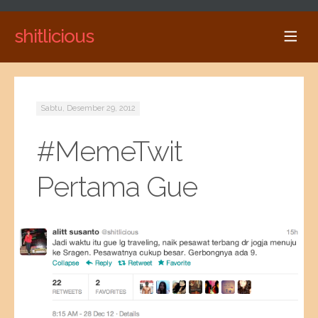
shitlicious
Sabtu, Desember 29, 2012
#MemeTwit
Pertama Gue