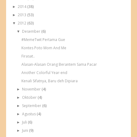
2014
(38)
►
2013
(53)
►
2012
(63)
▼
Desember
(6)
▼
#MemeTwit Pertama Gue
Kontes Poto Mom And Me
Firasat..
Alasan-Alasan Orang Berantem Sama Pacar
Another Colorful Year-end
Kenali Sifatnya, Baru deh Dipiara
November
(4)
►
Oktober
(4)
►
September
(6)
►
Agustus
(4)
►
Juli
(6)
►
Juni
(9)
►