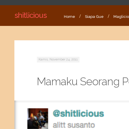
shitlicious
Home
Siapa Gue
Maglici
Kamis, November 24, 2011
Mamaku Seorang P