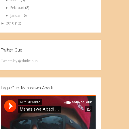
►
Februari
(8)
►
Januari
(6)
►
2010
(12)
►
Twitter Gue
Tweets by @shitlicious
Lagu Gue: Mahasiswa Abadi