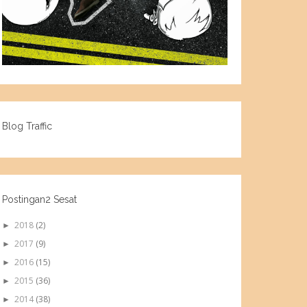
Blog Traffic
Postingan2 Sesat
2018
(2)
►
2017
(9)
►
2016
(15)
►
2015
(36)
►
2014
(38)
►