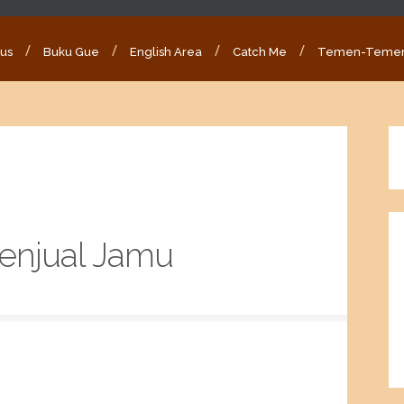
ous
Buku Gue
English Area
Catch Me
Temen-Teme
enjual Jamu