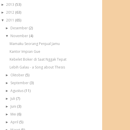
2013
(53)
►
2012
(63)
►
2011
(65)
▼
Desember
(2)
►
November
(4)
▼
Mamaku Seorang Penjual Jamu
Kantor Impian Gue
Kebelet Boker di Saat Nggak Tepat
Lebih Galau - a Song about Thesis
Oktober
(5)
►
September
(3)
►
Agustus
(11)
►
Juli
(7)
►
Juni
(3)
►
Mei
(6)
►
April
(5)
►
Maret
(5)