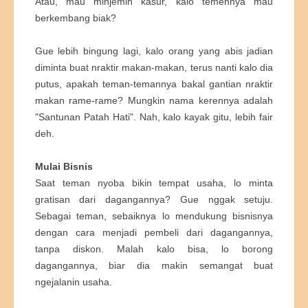
Atau, mau minjemin kasur, kalo temennya mau
berkembang biak?
Gue lebih bingung lagi, kalo orang yang abis jadian
diminta buat nraktir makan-makan, terus nanti kalo dia
putus, apakah teman-temannya bakal gantian nraktir
makan rame-rame? Mungkin nama kerennya adalah
"Santunan Patah Hati". Nah, kalo kayak gitu, lebih fair
deh.
Mulai Bisnis
Saat teman nyoba bikin tempat usaha, lo minta
gratisan dari dagangannya? Gue nggak setuju.
Sebagai teman, sebaiknya lo mendukung bisnisnya
dengan cara menjadi pembeli dari dagangannya,
tanpa diskon. Malah kalo bisa, lo borong
dagangannya, biar dia makin semangat buat
ngejalanin usaha.