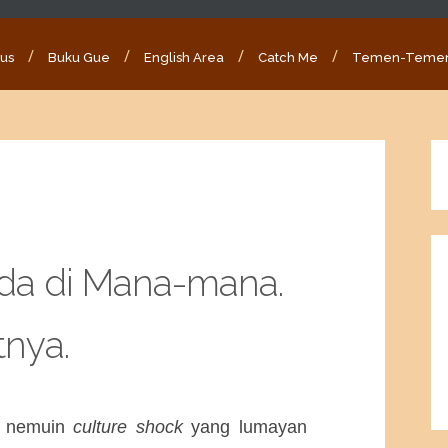
ous
Buku Gue
English Area
Catch Me
Temen-Teme
Ada di Mana-mana.
tnya.
ue nemuin
culture shock
yang lumayan