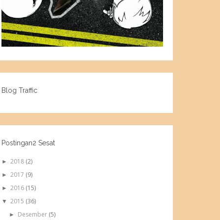
Blog Traffic
Postingan2 Sesat
2018
(2)
►
2017
(9)
►
2016
(15)
►
2015
(36)
▼
Desember
(5)
►