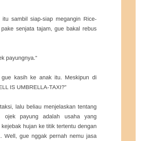
tu sambil siap-siap megangin Rice-
 pake senjata tajam, gue bakal rebus
jek payungnya.”
gue kasih ke anak itu. Meskipun di
HELL IS UMBRELLA-TAXI?”
aksi, lalu beliau menjelaskan tentang
i, ojek payung adalah usaha yang
ejebak hujan ke titik tertentu dengan
. Well, gue nggak pernah nemu jasa