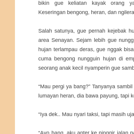
bikin gue keliatan kayak orang y
Keseringan bengong, heran, dan ngilera
Salah satunya, gue pernah kejebak hu
area Senayan. Sejam lebih gue nungg
hujan terlampau deras, gue nggak bisa 
cuma bengong nungguin hujan di emp
seorang anak kecil nyamperin gue samb
“Mau pergi ya bang?” Tanyanya sambi
lumayan heran, dia bawa payung, tapi 
“Iya dek.. Mau nyari taksi, tapi masih uja
“Ayo bang, aku anter ke pinggir jalan