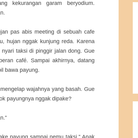
ang kekurangan garam beryodium.
n.
jan pas abis meeting di sebuah cafe
u, hujan nggak kunjung reda. Karena
nyari taksi di pinggir jalan dong. Gue
eran café. Sampai akhirnya, datang
il bawa payung.
l mengelap wajahnya yang basah. Gue
kok payungnya nggak dipake?
n.”
 pake payung sampai nemu taksi.” Anak