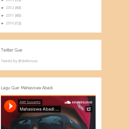
►
2012
(63)
►
2011
(65)
►
2010
(12)
►
Twitter Gue
Tweets by @shitlicious
Lagu Gue: Mahasiswa Abadi