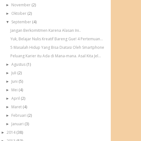
November
(2)
►
Oktober
(2)
►
September
(4)
▼
Jangan Berkomitmen Karena Alasan Ini..
Yuk, Belajar Nulis Kreatif Bareng Gue! 4 Pertemuan...
5 Masalah Hidup Yang Bisa Diatasi Oleh Smartphone
Peluang Karier itu Ada di Mana-mana. Asal Kita Jel...
Agustus
(1)
►
Juli
(2)
►
Juni
(5)
►
Mei
(4)
►
April
(2)
►
Maret
(4)
►
Februari
(2)
►
Januari
(3)
►
2014
(38)
►
2013
(53)