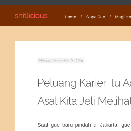
shitlicious
Home
Siapa Gue
Maglici
Minggu, September 06, 2015
Peluang Karier itu 
Asal Kita Jeli Meliha
Saat gue baru pindah di Jakarta, g