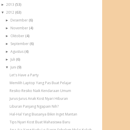
2013
(53)
►
2012
(63)
▼
Desember
(6)
►
November
(4)
►
Oktober
(4)
►
September
(6)
►
Agustus
(4)
►
Juli
(6)
►
Juni
(9)
▼
Let's Have a Party
Memilih Laptop Yang Pas Buat Pelajar
Resiko-Resiko Naik Kendaraan Umum
Jurus-Jurus Anak Kost Nyari Hiburan
Liburan Panjang Ngapain Nih?
Hal-Hal Yang Biasanya Bikin Inget Mantan
Tips Nyari Kost Buat Mahasiswa Baru
Apa Aja Yang Kudu Lo Siapin Sebelum Mulai Kuliah