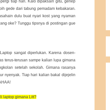
ergi tiap hari. Kalo dipaksain gitu, genep
lebih gede dari tabung pemadam kebakaran.
 usahain dulu buat nyari kost yang nyaman
yang oke? Tunggu tipsnya di postingan gue
/Laptop sangat diperlukan. Karena dosen-
as terus-terusan sampe kalian lupa gimana
ngkolan setelah sekolah. Gimana rasanya
r nyenyak. Tiap hari kalian bakal dijejelin
HAHAA!
li laptop gimana Litt?