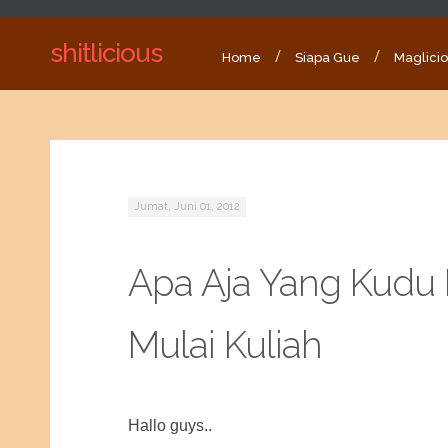
shitlicious
Home
Siapa Gue
Maglici
Jumat, Juni 01, 2012
Apa Aja Yang Kudu 
Mulai Kuliah
Hallo guys..