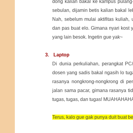
dong kalian bakal ke kampus pulang-p
sebulan, dijamin betis kalian bakal 
Nah, sebelum mulai aktifitas kuliah,
dan pas buat elo. Gimana nyari kost 
yang lain besok. Ingetin gue yak~
3.
Laptop
Di dunia perkuliahan, perangkat PC
dosen yang sadis bakal ngasih lo tug
rasanya nongkrong-nongkrong di pe
jalan sama pacar, gimana rasanya tidu
tugas, tugas, dan tugas! MUAHAHA
Terus, kalo gue gak punya duit buat be