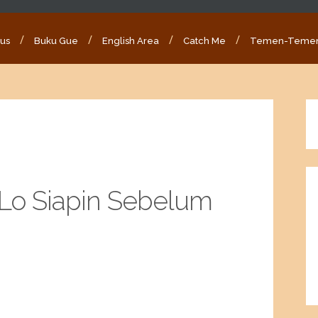
ous
Buku Gue
English Area
Catch Me
Temen-Teme
Lo Siapin Sebelum