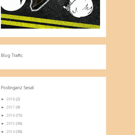
Blog Traffic
Postingan2 Sesat
2018
(2)
►
2017
(9)
►
2016
(15)
►
2015
(36)
►
2014
(38)
►