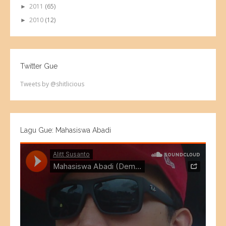
2011
(65)
►
2010
(12)
►
Twitter Gue
Tweets by @shitlicious
Lagu Gue: Mahasiswa Abadi