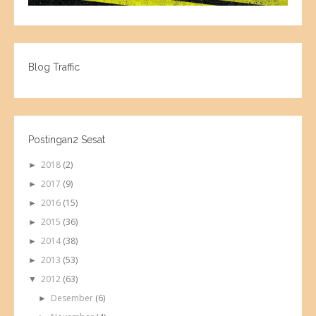
Blog Traffic
Postingan2 Sesat
2018
(2)
►
2017
(9)
►
2016
(15)
►
2015
(36)
►
2014
(38)
►
2013
(53)
►
2012
(63)
▼
Desember
(6)
►