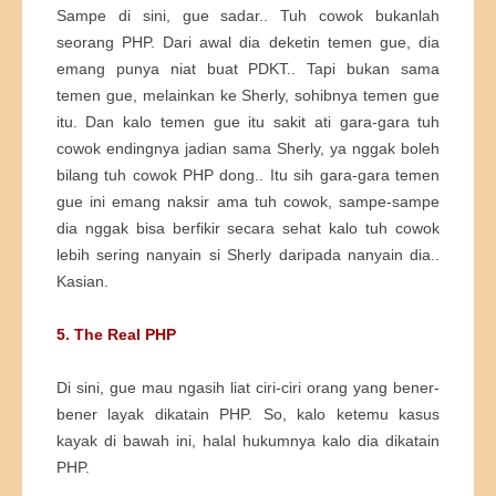
Sampe di sini, gue sadar.. Tuh cowok bukanlah
seorang PHP. Dari awal dia deketin temen gue, dia
emang punya niat buat PDKT.. Tapi bukan sama
temen gue, melainkan ke Sherly, sohibnya temen gue
itu. Dan kalo temen gue itu sakit ati gara-gara tuh
cowok endingnya jadian sama Sherly, ya nggak boleh
bilang tuh cowok PHP dong.. Itu sih gara-gara temen
gue ini emang naksir ama tuh cowok, sampe-sampe
dia nggak bisa berfikir secara sehat kalo tuh cowok
lebih sering nanyain si Sherly daripada nanyain dia..
Kasian.
5. The Real PHP
Di sini, gue mau ngasih liat ciri-ciri orang yang bener-
bener layak dikatain PHP. So, kalo ketemu kasus
kayak di bawah ini, halal hukumnya kalo dia dikatain
PHP.