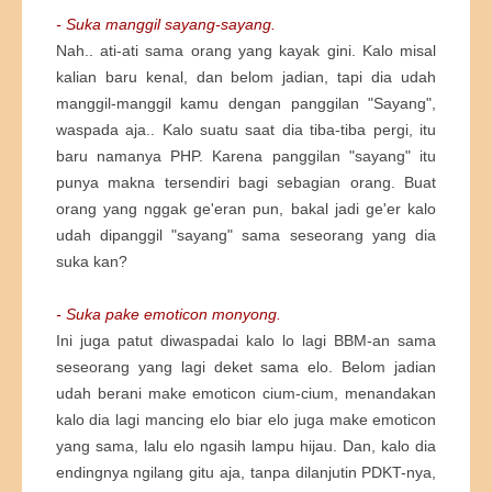
- Suka manggil sayang-sayang.
Nah.. ati-ati sama orang yang kayak gini. Kalo misal
kalian baru kenal, dan belom jadian, tapi dia udah
manggil-manggil kamu dengan panggilan "Sayang",
waspada aja.. Kalo suatu saat dia tiba-tiba pergi, itu
baru namanya PHP. Karena panggilan "sayang" itu
punya makna tersendiri bagi sebagian orang. Buat
orang yang nggak ge'eran pun, bakal jadi ge'er kalo
udah dipanggil "sayang" sama seseorang yang dia
suka kan?
- Suka pake emoticon monyong.
Ini juga patut diwaspadai kalo lo lagi BBM-an sama
seseorang yang lagi deket sama elo. Belom jadian
udah berani make emoticon cium-cium, menandakan
kalo dia lagi mancing elo biar elo juga make emoticon
yang sama, lalu elo ngasih lampu hijau. Dan, kalo dia
endingnya ngilang gitu aja, tanpa dilanjutin PDKT-nya,