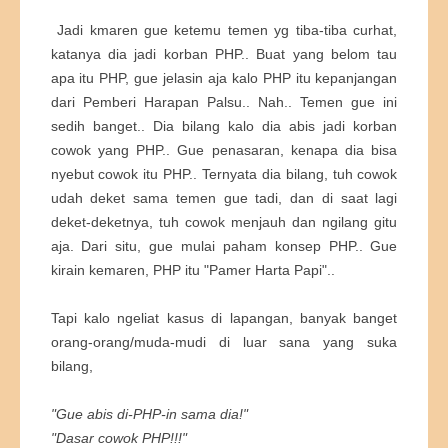
Jadi kmaren gue ketemu temen yg tiba-tiba curhat,
katanya dia jadi korban PHP.. Buat yang belom tau
apa itu PHP, gue jelasin aja kalo PHP itu kepanjangan
dari Pemberi Harapan Palsu.. Nah.. Temen gue ini
sedih banget.. Dia bilang kalo dia abis jadi korban
cowok yang PHP.. Gue penasaran, kenapa dia bisa
nyebut cowok itu PHP.. Ternyata dia bilang, tuh cowok
udah deket sama temen gue tadi, dan di saat lagi
deket-deketnya, tuh cowok menjauh dan ngilang gitu
aja. Dari situ, gue mulai paham konsep PHP.. Gue
kirain kemaren, PHP itu "Pamer Harta Papi"..
Tapi kalo ngeliat kasus di lapangan, banyak banget
orang-orang/muda-mudi di luar sana yang suka
bilang,
"Gue abis di-PHP-in sama dia!"
"Dasar cowok PHP!!!"