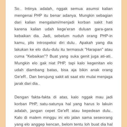
So.. Intinya adalah, nggak semua asumsi kalian
mengenai PHP itu benar adanya. Mungkin sebagian
dari kalian mengalami/menjadi korban sakit hati
karena kalian udah kege'eran duluan gara-gara
kebaikan dia. Jadi, sebelum nuduh orang PHP-in
kamu, plis introspeksi diri dulu.. Apakah yang dia
lakukan ke elo dulu-dulu itu termasuk "Harapan" atau
cuma "Kebaikan"? Buat yang suka genit juga ati-ati..
Mungkin elo gak niat PHP, tapi kalo kegenitan elo
udah diambang batas, bisa aja bikin anak orang
Ge'eR.. Dan berujung sakit ati saat elo mulai menjaga
jarak dari dia..
Dengan fakta-fakta di atas, kalo nggak mau jadi
korban PHP, satu-satunya hal yang harus lo lakuin
adalah, jangan cepet Ge'eR atau kepedean dulu..
Kalo di malem minggu ini elo jalan sama seseorang
yang elo anggep kencan, belom tentu loh buat dia hal