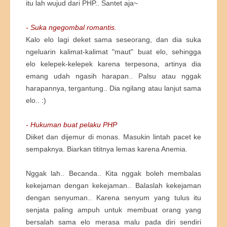
itu lah wujud dari PHP.. Santet aja~
- Suka ngegombal romantis.
Kalo elo lagi deket sama seseorang, dan dia suka
ngeluarin kalimat-kalimat "maut" buat elo, sehingga
elo kelepek-kelepek karena terpesona, artinya dia
emang udah ngasih harapan.. Palsu atau nggak
harapannya, tergantung.. Dia ngilang atau lanjut sama
elo.. :)
- Hukuman buat pelaku PHP
Diiket dan dijemur di monas. Masukin lintah pacet ke
sempaknya. Biarkan tititnya lemas karena Anemia.
Nggak lah.. Becanda.. Kita nggak boleh membalas
kekejaman dengan kekejaman.. Balaslah kekejaman
dengan senyuman.. Karena senyum yang tulus itu
senjata paling ampuh untuk membuat orang yang
bersalah sama elo merasa malu pada diri sendiri