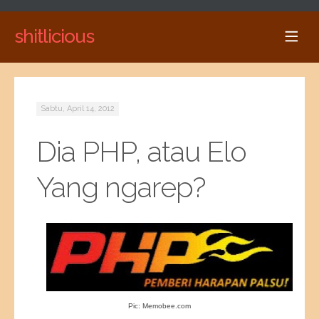
shitlicious
Sabtu, April 14, 2012
Dia PHP, atau Elo
Yang ngarep?
Pic: Memobee.com