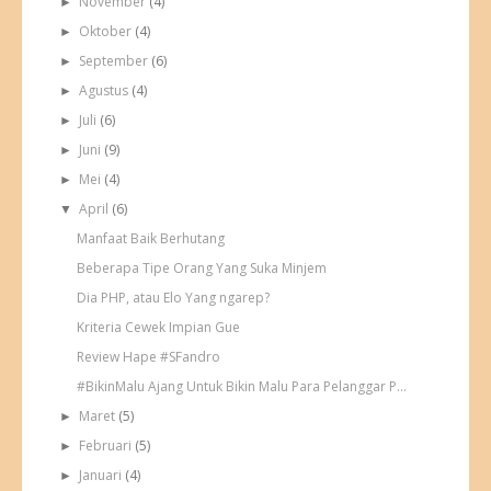
November
(4)
►
Oktober
(4)
►
September
(6)
►
Agustus
(4)
►
Juli
(6)
►
Juni
(9)
►
Mei
(4)
►
April
(6)
▼
Manfaat Baik Berhutang
Beberapa Tipe Orang Yang Suka Minjem
Dia PHP, atau Elo Yang ngarep?
Kriteria Cewek Impian Gue
Review Hape #SFandro
#BikinMalu Ajang Untuk Bikin Malu Para Pelanggar P...
Maret
(5)
►
Februari
(5)
►
Januari
(4)
►