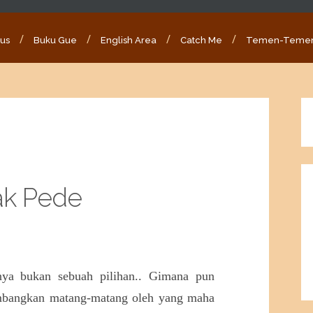
ous
Buku Gue
English Area
Catch Me
Temen-Teme
ak Pede
unya bukan sebuah pilihan.. Gimana pun
timbangkan matang-matang oleh yang maha