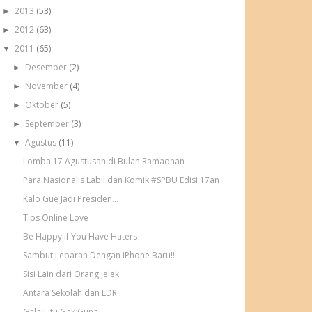
2013
(53)
►
2012
(63)
►
2011
(65)
▼
Desember
(2)
►
November
(4)
►
Oktober
(5)
►
September
(3)
►
Agustus
(11)
▼
Lomba 17 Agustusan di Bulan Ramadhan
Para Nasionalis Labil dan Komik #SPBU Edisi 17an
Kalo Gue Jadi Presiden...
Tips Online Love
Be Happy if You Have Haters
Sambut Lebaran Dengan iPhone Baru!!
Sisi Lain dari Orang Jelek
Antara Sekolah dan LDR
Galau itu Gak Guna