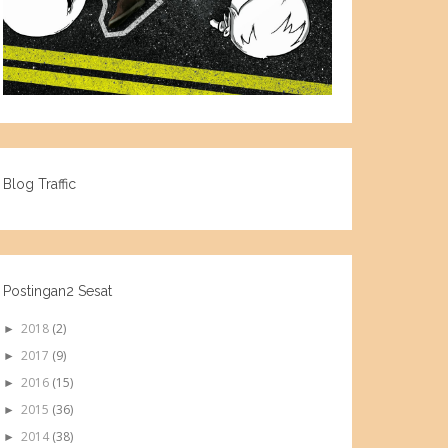
Blog Traffic
Postingan2 Sesat
2018
(2)
►
2017
(9)
►
2016
(15)
►
2015
(36)
►
2014
(38)
►