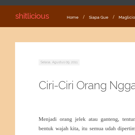
shitlicious
Home
Siapa Gue
Maglici
Selasa, Agustus 09, 2011
Ciri-Ciri Orang Ngg
Menjadi orang jelek atau ganteng, tent
bentuk wajah kita, itu semua udah diper