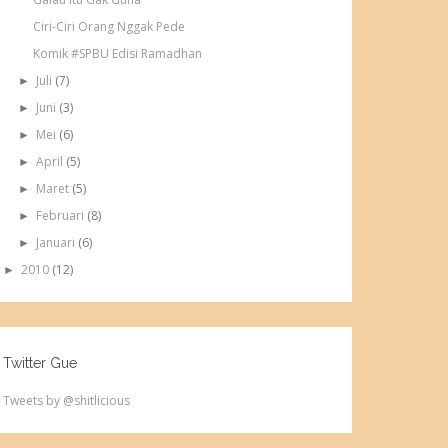
Ciri-Ciri Orang Nggak Pede
Komik #SPBU Edisi Ramadhan
Juli
(7)
►
Juni
(3)
►
Mei
(6)
►
April
(5)
►
Maret
(5)
►
Februari
(8)
►
Januari
(6)
►
2010
(12)
►
Twitter Gue
Tweets by @shitlicious