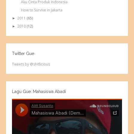
Aku Cinta Produk Indonesia
How to Survive in Jakarta
2011
(65)
►
2010
(12)
►
Twitter Gue
Tweets by @shitlicious
Lagu Gue: Mahasiswa Abadi