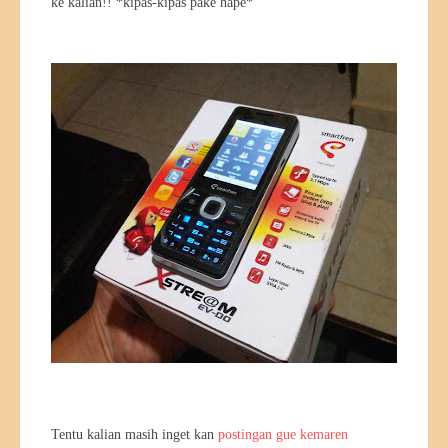
ke kalian!! *kipas-kipas pake hape*
Tentu kalian masih inget kan
postingan gue kemaren