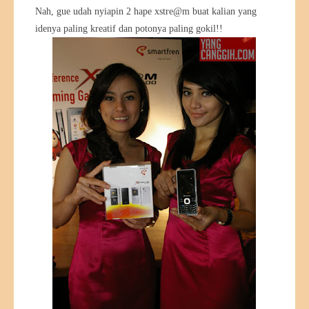
Nah, gue udah nyiapin 2 hape xstre@m buat kalian yang
idenya paling kreatif dan potonya paling gokil!!