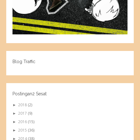
Blog Traffic
Postingan2 Sesat
2018
(2)
►
2017
(9)
►
2016
(15)
►
2015
(36)
►
2014
(38)
►