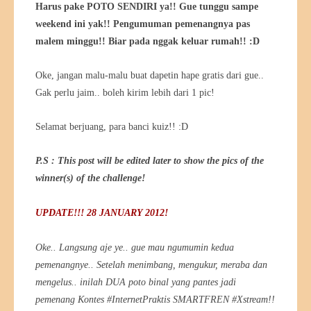
Harus pake POTO SENDIRI ya!! Gue tunggu sampe
weekend ini yak!! Pengumuman pemenangnya pas
malem minggu!! Biar pada nggak keluar rumah!! :D
Oke, jangan malu-malu buat dapetin hape gratis dari gue..
Gak perlu jaim.. boleh kirim lebih dari 1 pic!
Selamat berjuang, para banci kuiz!! :D
P.S : This post will be edited later to show the pics of the
winner(s) of the challenge!
UPDATE!!! 28 JANUARY 2012!
Oke.. Langsung aje ye.. gue mau ngumumin kedua
pemenangnye.. Setelah menimbang, mengukur, meraba dan
mengelus.. inilah DUA poto binal yang pantes jadi
pemenang Kontes #InternetPraktis SMARTFREN #Xstream!!