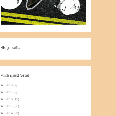
Blog Traffic
Postingan2 Sesat
2018
(2)
►
2017
(9)
►
2016
(15)
►
2015
(36)
►
2014
(38)
►