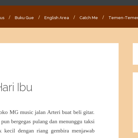
ous
Buku Gue
English Area
Catch Me
Temen-Teme
ari Ibu
ko MG music jalan Arteri buat beli gitar.
e pun bergegas pulang dan menunggu taksi
ak kecil dengan riang gembira menjawab