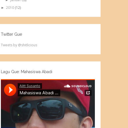
►
2010
(12)
►
Twitter Gue
Tweets by @shitlicious
Lagu Gue: Mahasiswa Abadi