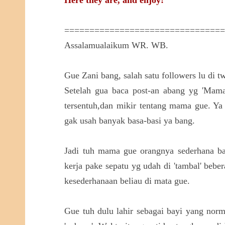
Here they are, and enjoy!
===============================
Assalamualaikum WR. WB.
Gue Zani bang, salah satu followers lu di tw
Setelah gua baca post-an abang yg 'Mama
tersentuh,dan mikir tentang mama gue. Y
gak usah banyak basa-basi ya bang.
Jadi tuh mama gue orangnya sederhana ban
kerja pake sepatu yg udah di 'tambal' beber
kesederhanaan beliau di mata gue.
Gue tuh dulu lahir sebagai bayi yang nor