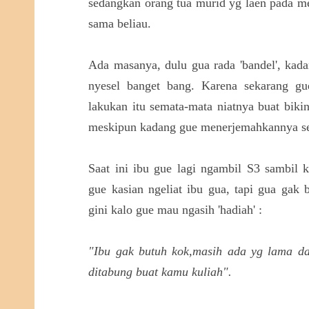
sedangkan orang tua murid yg laen pada 
sama beliau.
Ada masanya, dulu gua rada 'bandel', kad
nyesel banget bang. Karena sekarang g
lakukan itu semata-mata niatnya buat bik
meskipun kadang gue menerjemahkannya seb
Saat ini ibu gue lagi ngambil S3 sambil 
gue kasian ngeliat ibu gua, tapi gua gak 
gini kalo gue mau ngasih 'hadiah' :
"Ibu gak butuh kok,masih ada yg lama d
ditabung buat kamu kuliah".