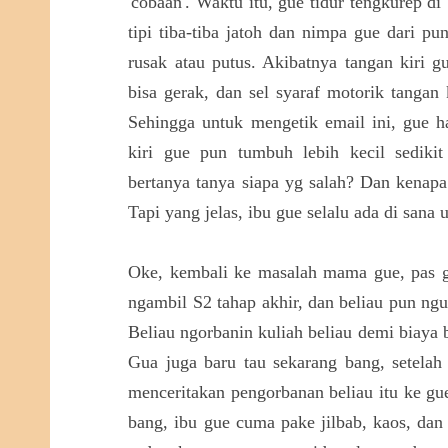
'cobaan'. Waktu itu, gue tidur tengkurep d
tipi tiba-tiba jatoh dan nimpa gue dari p
rusak atau putus. Akibatnya tangan kiri g
bisa gerak, dan sel syaraf motorik tangan
Sehingga untuk mengetik email ini, gue h
kiri gue pun tumbuh lebih kecil sediki
bertanya tanya siapa yg salah? Dan kenap
Tapi yang jelas, ibu gue selalu ada di sana
Oke, kembali ke masalah mama gue, pas gu
ngambil S2 tahap akhir, dan beliau pun ng
Beliau ngorbanin kuliah beliau demi biaya 
Gua juga baru tau sekarang bang, setelah
menceritakan pengorbanan beliau itu ke gu
bang, ibu gue cuma pake jilbab, kaos, dan