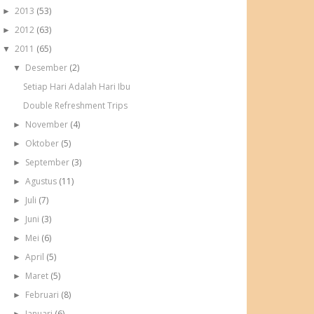
2013
(53)
►
2012
(63)
►
2011
(65)
▼
Desember
(2)
▼
Setiap Hari Adalah Hari Ibu
Double Refreshment Trips
November
(4)
►
Oktober
(5)
►
September
(3)
►
Agustus
(11)
►
Juli
(7)
►
Juni
(3)
►
Mei
(6)
►
April
(5)
►
Maret
(5)
►
Februari
(8)
►
Januari
(6)