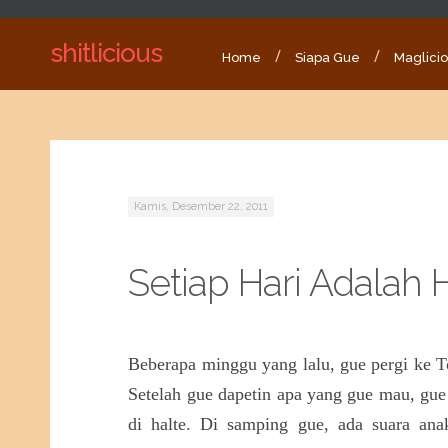
shitlicious
Home
Siapa Gue
Maglici
Kamis, Desember 22, 2011
Setiap Hari Adalah H
Beberapa minggu yang lalu, gue pergi ke To
Setelah gue dapetin apa yang gue mau, gu
di halte. Di samping gue, ada suara an