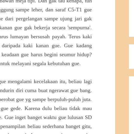
i bawah meja tipi. Dan gak tau kenapa, tuh
unggung sampe leher, dan saraf C5-T1 gue
ue dari pergelangan sampe ujung jari gak
 kanan gue gak bekerja secara 'sempurna'.
arus lumayan bersusah payah. Terus kaki
t daripada kaki kanan gue. Gue kadang
a keadaan gue harus begini seumur hidup?
 untuk melayani segala kebutuhan gue.
e mengalami kecelakaan itu, beliau lagi
undurin diri cuma buat ngerawat gue bang.
berobat gue yg sampe berpuluh-puluh juta.
 gue gede. Karena dulu beliau tidak mau
e. Gue inget banget waktu gue lulusan SD
 penampilan beliau sederhana banget gitu,